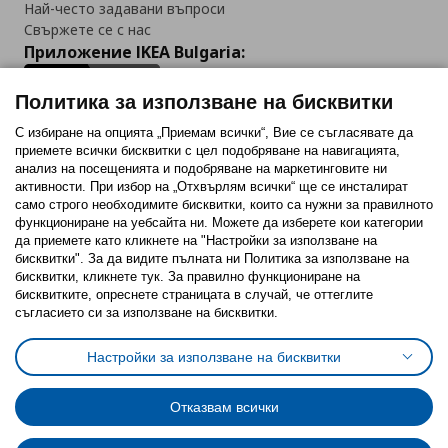
Най-често задавани въпроси
Свържете се с нас
Приложение IKEA Bulgaria:
Политика за използване на бисквитки
С избиране на опцията „Приемам всички“, Вие се съгласявате да
приемете всички бисквитки с цел подобряване на навигацията,
Последвайте ни:
анализ на посещенията и подобряване на маркетинговите ни
активности. При избор на „Отхвърлям всички“ ще се инсталират
Facebook
Twitter
Youtube
Pinterest
Instagram
само строго необходимитe бисквитки, които са нужни за правилното
функциониране на уебсайта ни. Можете да изберете кои категории
да приемете като кликнете на "Настройки за използване на
бисквитки". За да видите пълната ни Политика за използване на
бисквитки, кликнете тук. За правилно функциониране на
бисквитките, опреснете страницата в случай, че оттеглите
съгласието си за използване на бисквитки.
Политика за използване на бисквитки (Cookies)
Избор на настройки за използване на бисквитки
Настройки за използване на бисквитки
Условия за ползване на ikea.bg
Обща политика за личните данни
Политика за защита на личните данни на ikea.bg
Общи условия на програма IKEA Family
Отказвам всички
Политика за защита на лични данни на програма IKEA Family