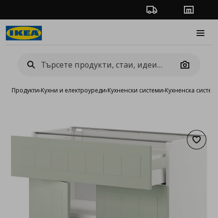
Проследяване на п
Магази
Burge
Camera
Продукти
›
Кухни и електроуреди
›
Кухненски системи
›
Кухненска систе
Добав