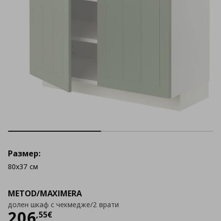
Размер:
80x37 см
METOD/MAXIMERA
долен шкаф с чекмедже/2 врати
Цена
206,55 €
206
,
55
€