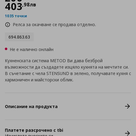
403
,
98
лв
1035 точки
Релса за окачване се продава отделно.
694.863.63
Не е налично онлайн
Кухненската система METOD Ви дава безброй
възможности да създадете изцяло кухнята на мечтите си.
В съчетание с чела STENSUND в зелено, получавате кухня с
хармоничен и майсторски облик.
Описание на продукта
Платете разсрочено с tbi
Изчислете вноските си