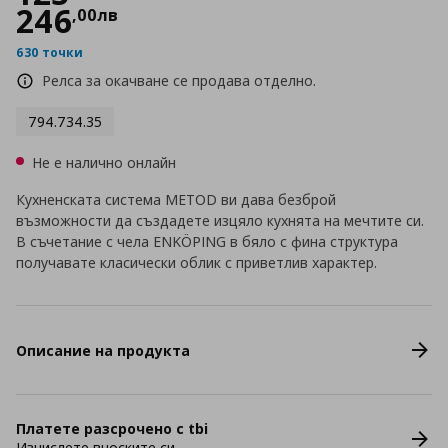
246
,
00
лв
630 точки
Релса за окачване се продава отделно.
794.734.35
Не е налично онлайн
Кухненската система METOD ви дава безброй
възможности да създадете изцяло кухнята на мечтите си.
В съчетание с чела ENKÖPING в бяло с фина структура
получавате класически облик с приветлив характер.
Описание на продукта
Платете разсрочено с tbi
Изчислете вноските си