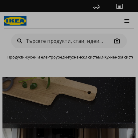
Проследяване на п
Магази
Burge
Camera
Продукти
›
Кухни и електроуреди
›
Кухненски системи
›
Кухненска систе
Добав