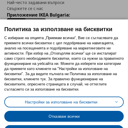
Най-често задавани въпроси
Свържете се с нас
Приложение IKEA Bulgaria:
Политика за използване на бисквитки
С избиране на опцията „Приемам всички“, Вие се съгласявате да
приемете всички бисквитки с цел подобряване на навигацията,
Последвайте ни:
анализ на посещенията и подобряване на маркетинговите ни
активности. При избор на „Отхвърлям всички“ ще се инсталират
Facebook
Twitter
Youtube
Pinterest
Instagram
само строго необходимитe бисквитки, които са нужни за правилното
функциониране на уебсайта ни. Можете да изберете кои категории
да приемете като кликнете на "Настройки за използване на
бисквитки". За да видите пълната ни Политика за използване на
бисквитки, кликнете тук. За правилно функциониране на
бисквитките, опреснете страницата в случай, че оттеглите
съгласието си за използване на бисквитки.
Политика за използване на бисквитки (Cookies)
Избор на настройки за използване на бисквитки
Настройки за използване на бисквитки
Условия за ползване на ikea.bg
Обща политика за личните данни
Политика за защита на личните данни на ikea.bg
Общи условия на програма IKEA Family
Отказвам всички
Политика за защита на лични данни на програма IKEA Family