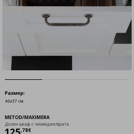
Размер:
40x37 см
METOD/MAXIMERA
Долен шкаф с чекмедже/врата
Цена
125,78 €
125
,
78
€