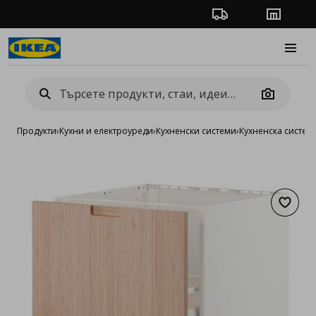
Проследяване на п
Магази
Burge
Camera
Продукти
›
Кухни и електроуреди
›
Кухненски системи
›
Кухненска систе
Добав