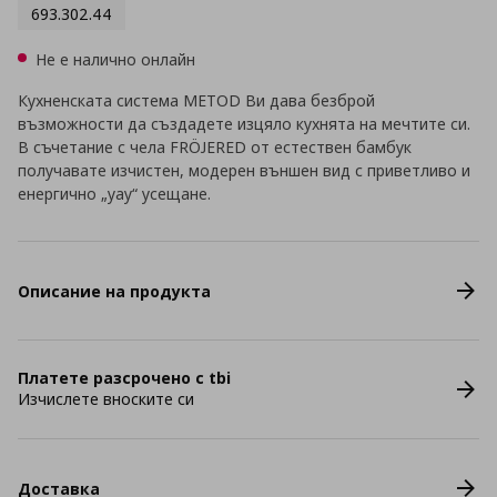
693.302.44
Не е налично онлайн
Кухненската система METOD Ви дава безброй
възможности да създадете изцяло кухнята на мечтите си.
В съчетание с чела FRÖJERED от естествен бамбук
получавате изчистен, модерен външен вид с приветливо и
енергично „уау“ усещане.
Описание на продукта
Платете разсрочено с tbi
Изчислете вноските си
Доставка