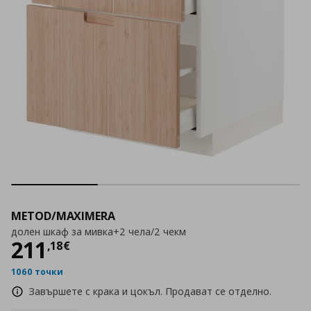
METOD/MAXIMERA
долен шкаф за мивка+2 чела/2 чекм
Цена
211,18 €
211
,
18
€
1060 точки
Завършете с крака и цокъл. Продават се отделно.