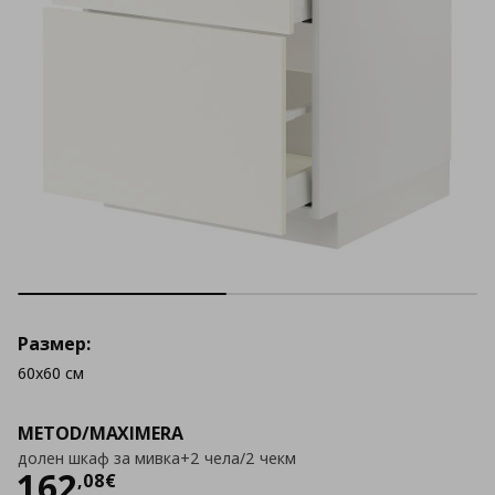
Размер:
60x60 см
METOD/MAXIMERA
долен шкаф за мивка+2 чела/2 чекм
Цена
162,08 €
162
,
08
€