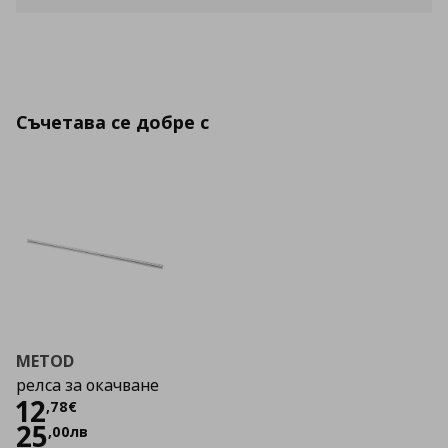
Съчетава се добре с
METOD
релса за окачване
Цена
12,78 €
12
,
78
€
25
,
00
лв