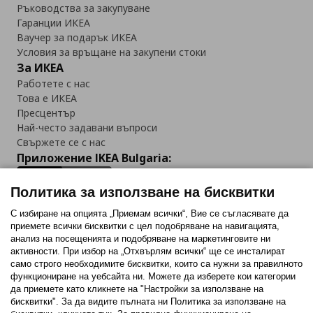
Ръководства за закупуване
Гаранции ИКЕА
Ваучер за подарък ИКЕА
Условия за връщане на закупени стоки
За ИКЕА
Работете с нас
Това е ИКЕА
Пресцентър
Най-често задавани въпроси
Свържете се с нас
Приложение IKEA Bulgaria:
Политика за използване на бисквитки
С избиране на опцията „Приемам всички“, Вие се съгласявате да
приемете всички бисквитки с цел подобряване на навигацията,
Последвайте ни:
анализ на посещенията и подобряване на маркетинговите ни
активности. При избор на „Отхвърлям всички“ ще се инсталират
Facebook
Twitter
Youtube
Pinterest
Instagram
само строго необходимитe бисквитки, които са нужни за правилното
функциониране на уебсайта ни. Можете да изберете кои категории
да приемете като кликнете на "Настройки за използване на
бисквитки". За да видите пълната ни Политика за използване на