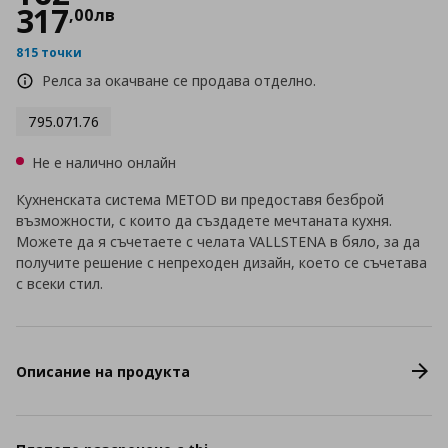
317
,
00
лв
815 точки
Релса за окачване се продава отделно.
795.071.76
Не е налично онлайн
Кухненската система METOD ви предоставя безброй
възможности, с които да създадете мечтаната кухня.
Можете да я съчетаете с челата VALLSTENA в бяло, за да
получите решение с непреходен дизайн, което се съчетава
с всеки стил.
Описание на продукта