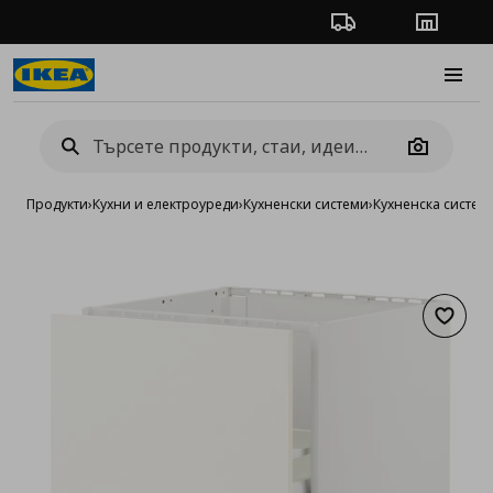
Проследяване на п
Магази
Burge
Camera
Продукти
›
Кухни и електроуреди
›
Кухненски системи
›
Кухненска систе
Добав