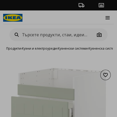
Проследяване на п
Магази
Burge
Camera
Продукти
›
Кухни и електроуреди
›
Кухненски системи
›
Кухненска систе
Добав