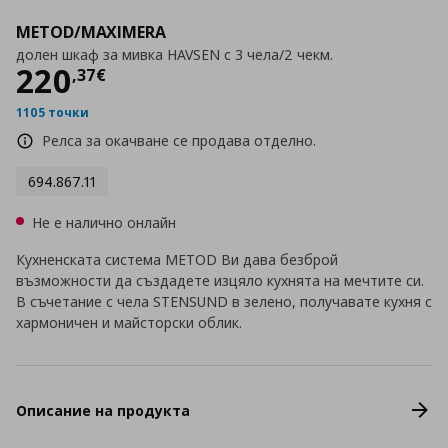
METOD/MAXIMERA
долен шкаф за мивка HAVSEN с 3 чела/2 чекм.
Цена
220,37 €
220
,
37
€
1105 точки
Релса за окачване се продава отделно.
694.867.11
Не е налично онлайн
Кухненската система METOD Ви дава безброй
възможности да създадете изцяло кухнята на мечтите си.
В съчетание с чела STENSUND в зелено, получавате кухня с
хармоничен и майсторски облик.
Описание на продукта