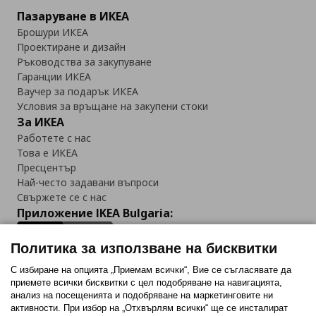
Пазаруване в ИКЕА
Брошури ИКЕА
Проектиране и дизайн
Ръководства за закупуване
Гаранции ИКЕА
Ваучер за подарък ИКЕА
Условия за връщане на закупени стоки
За ИКЕА
Работете с нас
Това е ИКЕА
Пресцентър
Най-често задавани въпроси
Свържете се с нас
Приложение IKEA Bulgaria:
Политика за използване на бисквитки
С избиране на опцията „Приемам всички“, Вие се съгласявате да
приемете всички бисквитки с цел подобряване на навигацията,
Последвайте ни:
анализ на посещенията и подобряване на маркетинговите ни
активности. При избор на „Отхвърлям всички“ ще се инсталират
Facebook
Twitter
Youtube
Pinterest
Instagram