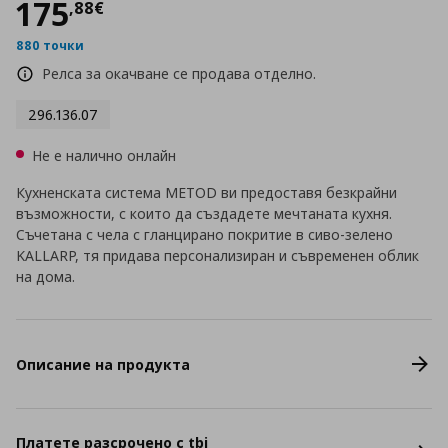
Цена
175,88 €
175
,
88
€
880 точки
Релса за окачване се продава отделно.
296.136.07
Не е налично онлайн
Кухненската система METOD ви предоставя безкрайни
възможности, с които да създадете мечтаната кухня.
Съчетана с чела с гланцирано покритие в сиво-зелено
KALLARP, тя придава персонализиран и съвременен облик
на дома.
Описание на продукта
Платете разсрочено с tbi