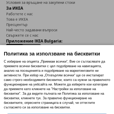
Условия за връщане на закупени стоки
За ИКЕА
Работете с нас
Това е ИКЕА
Пресцентър
Най-често задавани въпроси
Свържете се с нас
Приложение IKEA Bulgaria:
Политика за използване на бисквитки
С избиране на опцията „Приемам всички“, Вие се съгласявате да
приемете всички бисквитки с цел подобряване на навигацията,
Последвайте ни:
анализ на посещенията и подобряване на маркетинговите ни
активности. При избор на „Отхвърлям всички“ ще се инсталират
Facebook
Twitter
Youtube
Pinterest
Instagram
само строго необходимитe бисквитки, които са нужни за правилното
функциониране на уебсайта ни. Можете да изберете кои категории
да приемете като кликнете на "Настройки за използване на
бисквитки". За да видите пълната ни Политика за използване на
бисквитки, кликнете тук. За правилно функциониране на
бисквитките, опреснете страницата в случай, че оттеглите
съгласието си за използване на бисквитки.
Политика за използване на бисквитки (Cookies)
Избор на настройки за използване на бисквитки