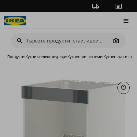
Проследяване на п
Магази
Burge
Camera
Продукти
›
Кухни и електроуреди
›
Кухненски системи
›
Кухненска систе
Добав