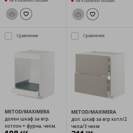
Не е налично онлайн
Не е налично онлайн
Προσθήκη στο καλάθι
Добави към списъка с любими
Προσθήκη στο καλάθι
Добави към списък
Сравнение
Сравнение
METOD/MAXIMERA
METOD/MAXIMERA
долен шкаф за вгр.
дол. шкаф за вгр котл/2
котлон + фурна, чекм.
чела/3 чекм
,
40
€
,
38
€