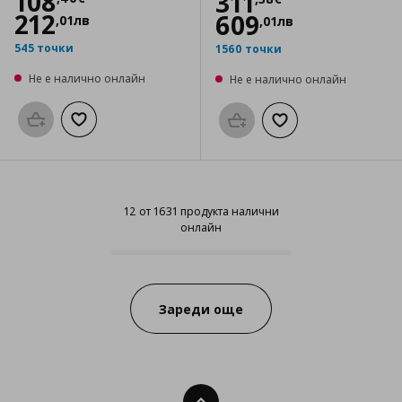
Цена
108,40 €
108
Цена
311,38 €
311
212
609
,
01
лв
,
01
лв
545 точки
1560 точки
Не е налично онлайн
Не е налично онлайн
Προσθήκη στο καλάθι
Добави към списъка с любими
Προσθήκη στο καλάθι
Добави към списък
12 от 1631 продукта налични
онлайн
12 от 1631 продукта налични он
Progress:
Зареди още