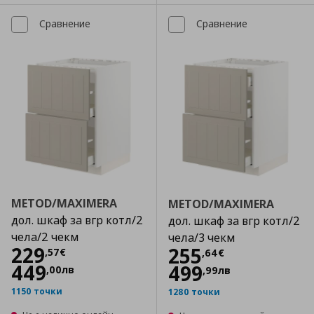
Сравнение
Сравнение
METOD/MAXIMERA
METOD/MAXIMERA
дол. шкаф за вгр котл/2
дол. шкаф за вгр котл/2
чела/2 чекм
чела/3 чекм
Цена
229,57 €
229
Цена
255,64 €
255
,
57
€
,
64
€
449
499
,
00
лв
,
99
лв
1150 точки
1280 точки