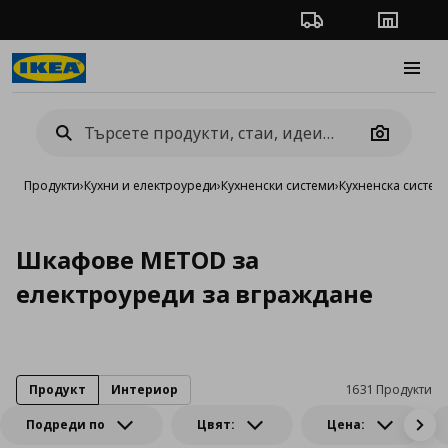
Проследяване на п
Магази
Burge
Camera
Продукти
›
Кухни и електроуреди
›
Кухненски системи
›
Кухненска систе
Шкафове METOD за
електроуреди за вграждане
Продукт
Интериор
1631 Продукти
Подреди по
Цвят:
Цена: