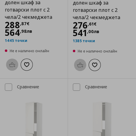
долен шкаф за
долен шкаф за
готварски плот с 2
готварски плот с 2
чела/2 чекмеджета
чела/2 чекмеджета
Цена
288,87 €
288
Цена
276,61 €
276
,
87
€
,
61
€
564
541
,
98
лв
,
00
лв
1445 точки
1385 точки
Не е налично онлайн
Не е налично онлайн
Προσθήκη στο καλάθι
Добави към списъка с любими
Προσθήκη στο καλάθι
Добави към списък
Сравнение
Сравнение