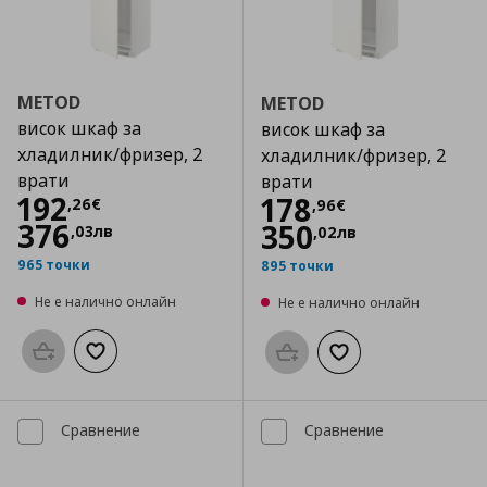
METOD
METOD
висок шкаф за
висок шкаф за
хладилник/фризер, 2
хладилник/фризер, 2
врати
врати
Цена
192,26 €
192
Цена
178,96 €
178
,
26
€
,
96
€
376
350
,
03
лв
,
02
лв
965 точки
895 точки
Не е налично онлайн
Не е налично онлайн
Προσθήκη στο καλάθι
Добави към списъка с любими
Προσθήκη στο καλάθι
Добави към списък
Сравнение
Сравнение