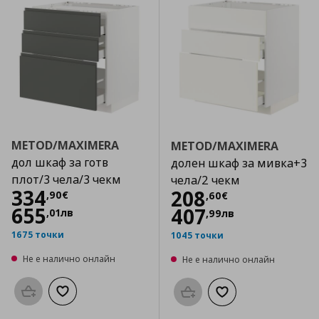
METOD/MAXIMERA
METOD/MAXIMERA
дол шкаф за готв
долен шкаф за мивка+3
плот/3 чела/3 чекм
чела/2 чекм
Цена
334,90 €
334
Цена
208,60 €
208
,
90
€
,
60
€
655
407
,
01
лв
,
99
лв
1675 точки
1045 точки
Не е налично онлайн
Не е налично онлайн
Προσθήκη στο καλάθι
Добави към списъка с любими
Προσθήκη στο καλάθι
Добави към списък