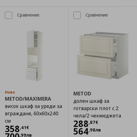
Сравнение
Сравнение
Ново
METOD
METOD/MAXIMERA
долен шкаф за
висок шкаф за уреди за
готварски плот с 2
вграждане, 60x60x240
чела/2 чекмеджета
см
Цена
288,87 €
288
,
87
€
Цена
358,41 €
358
,
41
€
564
,
98
лв
700
,
99
лв