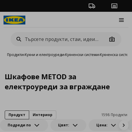
Проследяване на п
Магази
Burge
Camera
Продукти
›
Кухни и електроуреди
›
Кухненски системи
›
Кухненска систе
Шкафове METOD за
електроуреди за вграждане
Продукт
Интериор
1598 Продукти
Подреди по
Цвят:
Цена: