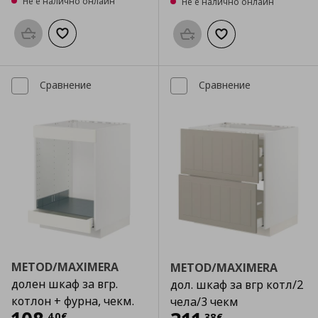
Не е налично онлайн
Не е налично онлайн
Προσθήκη στο καλάθι
Добави към списъка с любими
Προσθήκη στο καλάθι
Добави към списък
Сравнение
Сравнение
METOD/MAXIMERA
METOD/MAXIMERA
долен шкаф за вгр.
дол. шкаф за вгр котл/2
котлон + фурна, чекм.
чела/3 чекм
,
40
€
,
38
€