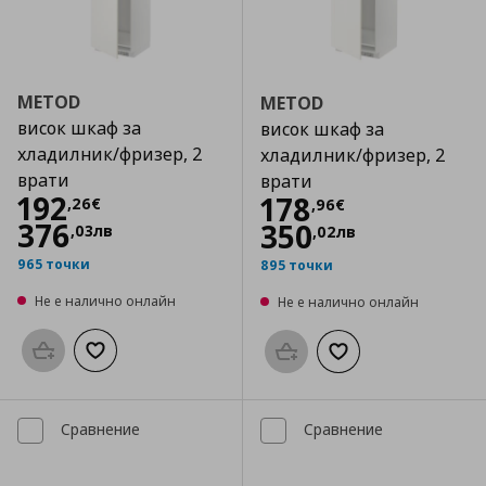
METOD
METOD
висок шкаф за
висок шкаф за
хладилник/фризер, 2
хладилник/фризер, 2
врати
врати
Цена
192,26 €
192
Цена
178,96 €
178
,
26
€
,
96
€
376
350
,
03
лв
,
02
лв
965 точки
895 точки
Не е налично онлайн
Не е налично онлайн
Προσθήκη στο καλάθι
Добави към списъка с любими
Προσθήκη στο καλάθι
Добави към списък
Сравнение
Сравнение