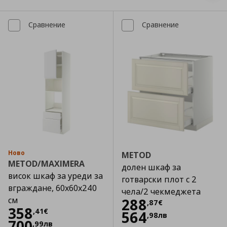
Сравнение
Сравнение
Ново
METOD
METOD/MAXIMERA
долен шкаф за
висок шкаф за уреди за
готварски плот с 2
вграждане, 60x60x240
чела/2 чекмеджета
см
Цена
288,87 €
288
,
87
€
Цена
358,41 €
358
,
41
€
564
,
98
лв
700
,
99
лв