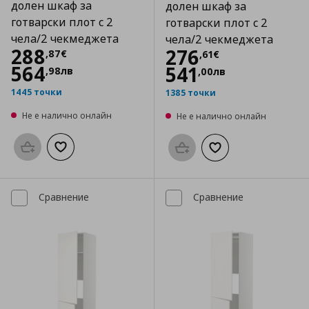
долен шкаф за
долен шкаф за
готварски плот с 2
готварски плот с 2
чела/2 чекмеджета
чела/2 чекмеджета
Цена
288,87 €
288
Цена
276,61 €
276
,
87
€
,
61
€
564
541
,
98
лв
,
00
лв
1445 точки
1385 точки
Не е налично онлайн
Не е налично онлайн
Προσθήκη στο καλάθι
Добави към списъка с любими
Προσθήκη στο καλάθι
Добави към списък
Сравнение
Сравнение