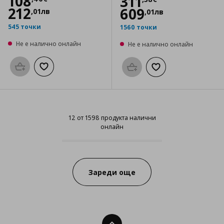
Цена
108,40 €
108
Цена
311,38 €
311
212
609
,
01
лв
,
01
лв
545 точки
1560 точки
Не е налично онлайн
Не е налично онлайн
Προσθήκη στο καλάθι
Добави към списъка с любими
Προσθήκη στο καλάθι
Добави към списък
12 от 1598 продукта налични
онлайн
12 от 1598 продукта налични он
Progress:
Зареди още