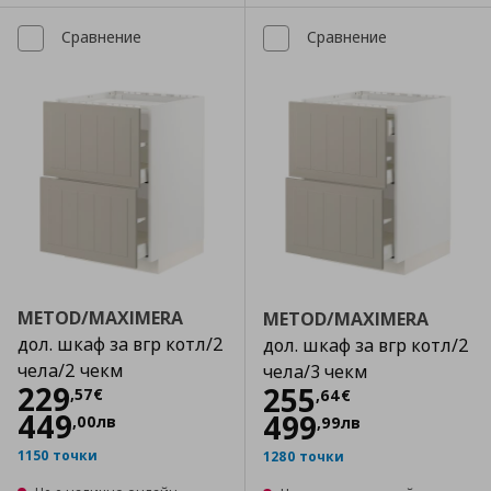
Сравнение
Сравнение
METOD/MAXIMERA
METOD/MAXIMERA
дол. шкаф за вгр котл/2
дол. шкаф за вгр котл/2
чела/2 чекм
чела/3 чекм
Цена
229,57 €
229
Цена
255,64 €
255
,
57
€
,
64
€
449
499
,
00
лв
,
99
лв
1150 точки
1280 точки