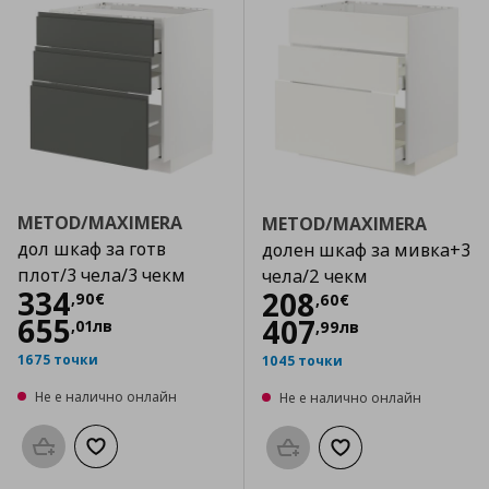
METOD/MAXIMERA
METOD/MAXIMERA
дол шкаф за готв
долен шкаф за мивка+3
плот/3 чела/3 чекм
чела/2 чекм
Цена
334,90 €
334
Цена
208,60 €
208
,
90
€
,
60
€
655
407
,
01
лв
,
99
лв
1675 точки
1045 точки
Не е налично онлайн
Не е налично онлайн
Προσθήκη στο καλάθι
Добави към списъка с любими
Προσθήκη στο καλάθι
Добави към списък