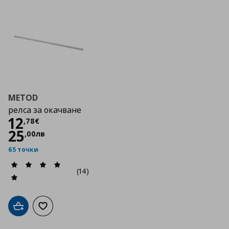
METOD
релса за окачване
Цена
12,78 €
12
,
78
€
25
,
00
лв
65 точки
(14)
Добави в кошницата
Добави към списъка с любими