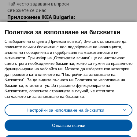
Най-често задавани въпроси
Свържете се с нас
Приложение IKEA Bulgaria:
Политика за използване на бисквитки
С избиране на опцията „Приемам всички“, Вие се съгласявате да
приемете всички бисквитки с цел подобряване на навигацията,
Последвайте ни:
анализ на посещенията и подобряване на маркетинговите ни
активности. При избор на „Отхвърлям всички“ ще се инсталират
Facebook
Twitter
Youtube
Pinterest
Instagram
само строго необходимитe бисквитки, които са нужни за правилното
функциониране на уебсайта ни. Можете да изберете кои категории
да приемете като кликнете на "Настройки за използване на
бисквитки". За да видите пълната ни Политика за използване на
бисквитки, кликнете тук. За правилно функциониране на
бисквитките, опреснете страницата в случай, че оттеглите
съгласието си за използване на бисквитки.
Политика за използване на бисквитки (Cookies)
Избор на настройки за използване на бисквитки
Настройки за използване на бисквитки
Условия за ползване на ikea.bg
Обща политика за личните данни
Политика за защита на личните данни на ikea.bg
Общи условия на програма IKEA Family
Отказвам всички
Политика за защита на лични данни на програма IKEA Family