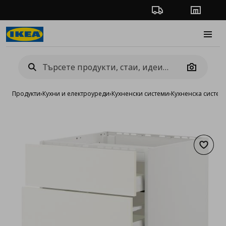
Проследяване на п
Магази
Burge
Camera
Продукти
›
Кухни и електроуреди
›
Кухненски системи
›
Кухненска систе
Добав