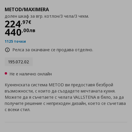
METOD/MAXIMERA
долен шкаф за вгр. котлон/3 чела/3 чекм.
Цена
224,97 €
224
,
97
€
440
,
00
лв
1125 точки
Релса за окачване се продава отделно.
195.072.02
Не е налично онлайн
Кухненската система METOD ви предоставя безброй
възможности, с които да създадете мечтаната кухня.
Можете да я съчетаете с челата VALLSTENA в бяло, за да
получите решение с непреходен дизайн, което се съчетава
с всеки стил.