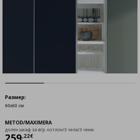
Размер:
60x60 см
METOD/MAXIMERA
долен шкаф за вгр. котлон/3 чела/3 чекм.
Цена
259,22 €
259
,
22
€