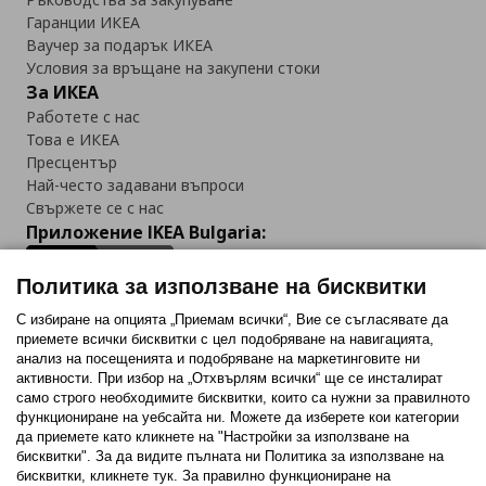
Гаранции ИКЕА
Ваучер за подарък ИКЕА
Условия за връщане на закупени стоки
За ИКЕА
Работете с нас
Това е ИКЕА
Пресцентър
Най-често задавани въпроси
Свържете се с нас
Приложение IKEA Bulgaria:
Политика за използване на бисквитки
С избиране на опцията „Приемам всички“, Вие се съгласявате да
приемете всички бисквитки с цел подобряване на навигацията,
Последвайте ни:
анализ на посещенията и подобряване на маркетинговите ни
активности. При избор на „Отхвърлям всички“ ще се инсталират
Facebook
Twitter
Youtube
Pinterest
Instagram
само строго необходимитe бисквитки, които са нужни за правилното
функциониране на уебсайта ни. Можете да изберете кои категории
да приемете като кликнете на "Настройки за използване на
бисквитки". За да видите пълната ни Политика за използване на
бисквитки, кликнете тук. За правилно функциониране на