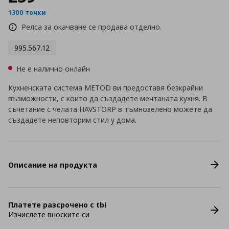
1300 точки
Релса за окачване се продава отделно.
995.567.12
Не е налично онлайн
Кухненската система METOD ви предоставя безкрайни
възможности, с които да създадете мечтаната кухня. В
съчетание с челата HAVSTORP в тъмнозелено можете да
създадете неповторим стил у дома.
Описание на продукта
Платете разсрочено с tbi
Изчислете вноските си