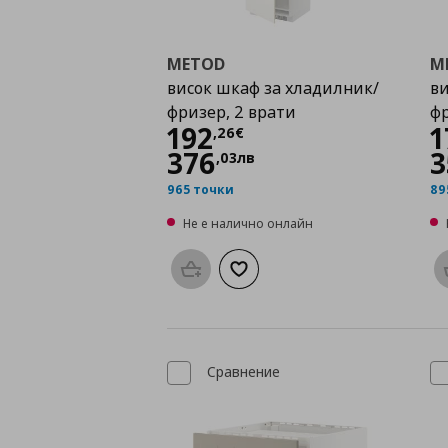
METOD
M
висок шкаф за хладилник/
ви
фризер, 2 врати
фр
Цена
192,26 €
192
1
,
26
€
376
3
,
03
лв
965 точки
89
Не е налично онлайн
Προσθήκη στο καλάθι
Добави към списъка с любими
Сравнение