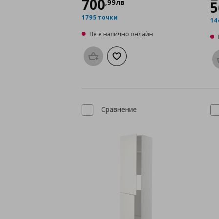
700
,
99
лв
5
1795 точки
14
Не е налично онлайн
Προσθήκη στο καλάθι
Добави към списъка с любими
Сравнение