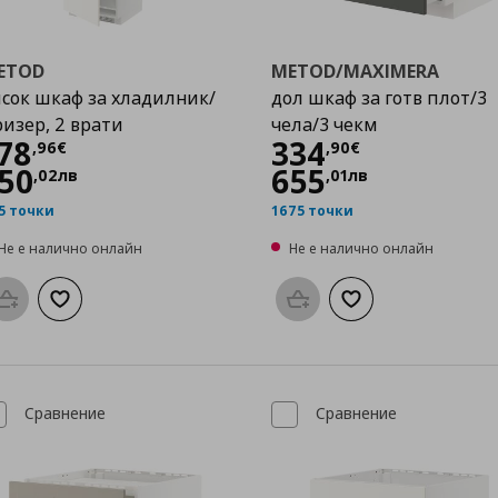
ETOD
METOD/MAXIMERA
сок шкаф за хладилник/
дол шкаф за готв плот/3
изер, 2 врати
чела/3 чекм
Цена
178,96 €
Цена
334,90 €
78
334
,
96
€
,
90
€
50
655
,
02
лв
,
01
лв
5 точки
1675 точки
Не е налично онлайн
Не е налично онлайн
Προσθήκη στο καλάθι
Добави към списъка с любими
Προσθήκη στο καλάθι
Добави към списък
Сравнение
Сравнение