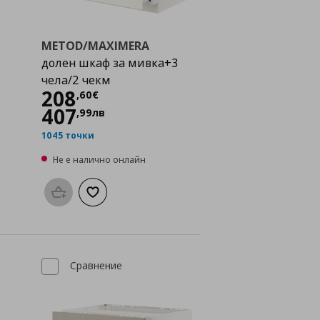
METOD/MAXIMERA
долен шкаф за мивка+3
чела/2 чекм
Цена
208,60 €
208
,
60
€
407
,
99
лв
1045 точки
Не е налично онлайн
а с любими
Προσθήκη στο καλάθι
Добави към списъка с любими
Сравнение