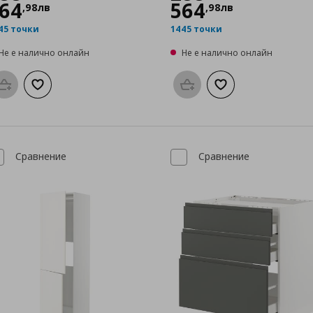
64
564
,
98
лв
,
98
лв
45 точки
1445 точки
Не е налично онлайн
Не е налично онлайн
Προσθήκη στο καλάθι
Добави към списъка с любими
Προσθήκη στο καλάθι
Добави към списък
Сравнение
Сравнение