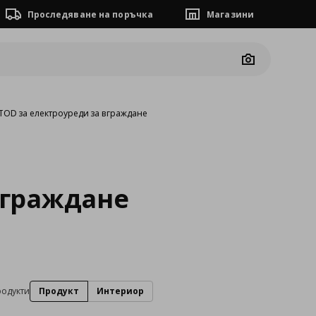
Проследяване на поръчка
Магазини
Camera
OD за електроуреди за вграждане
вграждане
родукти
Продукт
Интериор