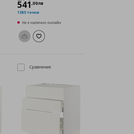
541
,
00
лв
1385 точки
Не е налично онлайн
а с любими
Προσθήκη στο καλάθι
Добави към списъка с любими
Сравнение