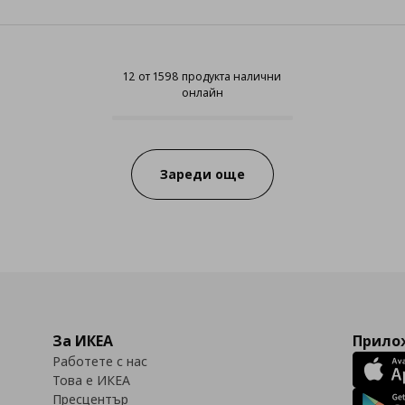
12 от 1598 продукта налични
онлайн
12 от 1598 продукта налични он
Progress:
Зареди още
За ИКЕА
Прилож
Работете с нас
Това е ИКЕА
Пресцентър