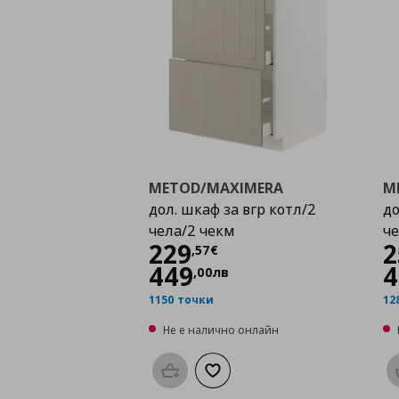
METOD/MAXIMERA
M
дол. шкаф за вгр котл/2
до
чела/2 чекм
че
Цена
229,57 €
229
2
,
57
€
449
4
,
00
лв
1150 точки
12
Не е налично онлайн
Προσθήκη στο καλάθι
Добави към списъка с любими