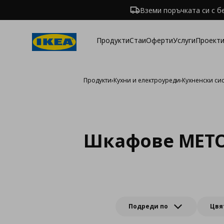
Вземи поръчката си с б
Продукти
Стаи
Оферти
Услуги
Проекти
Продукти
›
Кухни и електроуреди
›
Кухненски си
Шкафове METO
Подреди по
Цвя