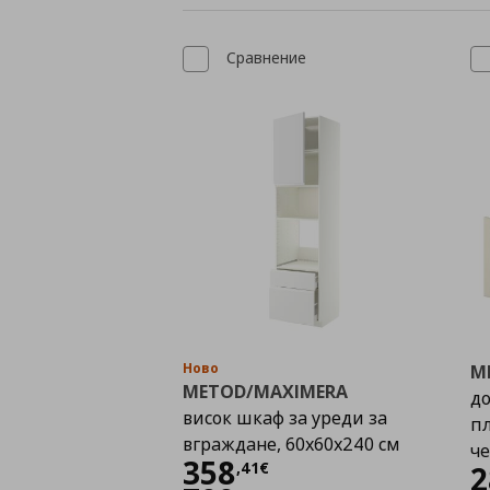
Сравнение
Ново
M
METOD/MAXIMERA
до
висок шкаф за уреди за
пл
вграждане, 60x60x240 см
ч
Цена
358,41 €
358
,
41
€
2