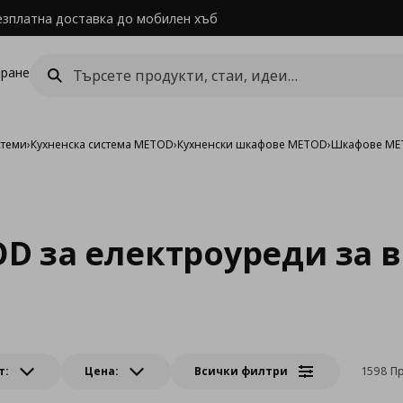
езплатна доставка до мобилен хъб
ране
стеми
›
Кухненска система METOD
›
Кухненски шкафове METOD
›
Шкафове MET
D за електроуреди за 
т:
Цена:
Всички филтри
1598 П