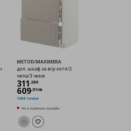
METOD/MAXIMERA
н
дол. шкаф за вгр котл/2
чела/3 чекм
Цена
311,38 €
311
,
38
€
609
,
01
лв
1560 точки
Не е налично онлайн
а с любими
Προσθήκη στο καλάθι
Добави към списъка с любими