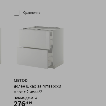
Сравнение
METOD
долен шкаф за готварски
плот с 2 чела/2
чекмеджета
Цена
276,61 €
276
,
61
€