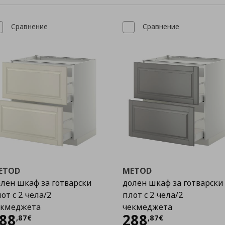
Сравнение
Сравнение
ETOD
METOD
лен шкаф за готварски
долен шкаф за готварски
от с 2 чела/2
плот с 2 чела/2
екмеджета
чекмеджета
Цена
288,87 €
Цена
288,87 €
88
288
,
87
€
,
87
€