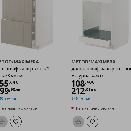
ETOD/MAXIMERA
METOD/MAXIMERA
л. шкаф за вгр котл/2
долен шкаф за вгр. котло
ла/3 чекм
+ фурна, чекм.
Цена
255,64 €
Цена
108,40 €
55
108
,
64
€
,
40
€
99
212
,
99
лв
,
01
лв
80 точки
545 точки
Не е налично онлайн
Не е налично онлайн
Προσθήκη στο καλάθι
Добави към списъка с любими
Προσθήκη στο καλάθι
Добави към списък