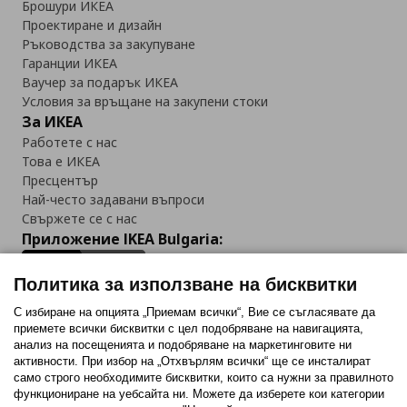
Брошури ИКЕА
Проектиране и дизайн
Ръководства за закупуване
Гаранции ИКЕА
Ваучер за подарък ИКЕА
Условия за връщане на закупени стоки
За ИКЕА
Работете с нас
Това е ИКЕА
Пресцентър
Най-често задавани въпроси
Свържете се с нас
Приложение IKEA Bulgaria:
Политика за използване на бисквитки
С избиране на опцията „Приемам всички“, Вие се съгласявате да
приемете всички бисквитки с цел подобряване на навигацията,
Последвайте ни:
анализ на посещенията и подобряване на маркетинговите ни
активности. При избор на „Отхвърлям всички“ ще се инсталират
Facebook
Twitter
Youtube
Pinterest
Instagram
само строго необходимитe бисквитки, които са нужни за правилното
функциониране на уебсайта ни. Можете да изберете кои категории