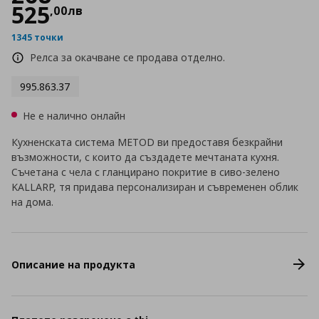
525
,
00
лв
1345 точки
Релса за окачване се продава отделно.
995.863.37
Не е налично онлайн
Кухненската система METOD ви предоставя безкрайни
възможности, с които да създадете мечтаната кухня.
Съчетана с чела с гланцирано покритие в сиво-зелено
KALLARP, тя придава персонализиран и съвременен облик
на дома.
Описание на продукта