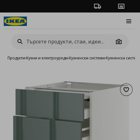
Проследяване на п
Магази
Burge
Camera
Продукти
›
Кухни и електроуреди
›
Кухненски системи
›
Кухненска систе
Добав