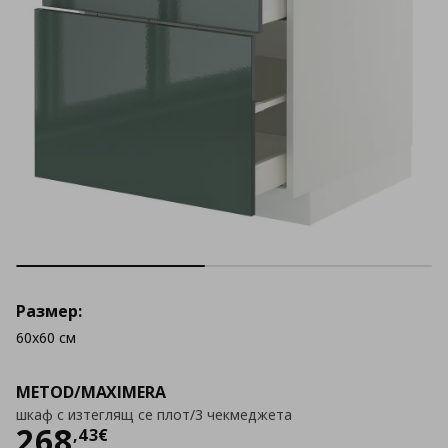
Размер:
60x60 см
METOD/MAXIMERA
шкаф с изтеглящ се плот/3 чекмеджета
Цена
268,43 €
268
,
43
€