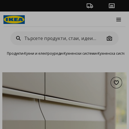
Проследяване на п
Магази
Burge
Camera
Продукти
›
Кухни и електроуреди
›
Кухненски системи
›
Кухненска систе
Добав