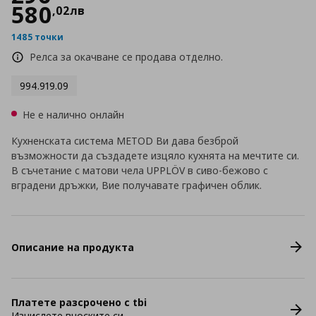
580
,
02
лв
1485 точки
Релса за окачване се продава отделно.
994.919.09
Не е налично онлайн
Кухненската система METOD Ви дава безброй
възможности да създадете изцяло кухнята на мечтите си.
В съчетание с матови чела UPPLÖV в сиво-бежово с
вградени дръжки, Вие получавате графичен облик.
Описание на продукта
Платете разсрочено с tbi
Изчислете вноските си