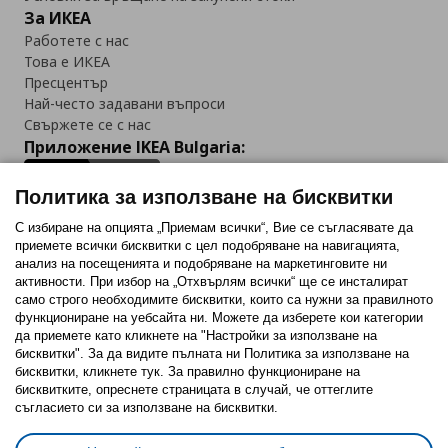
За ИКЕА
Работете с нас
Това е ИКЕА
Пресцентър
Най-често задавани въпроси
Свържете се с нас
Приложение IKEA Bulgaria:
Политика за използване на бисквитки
С избиране на опцията „Приемам всички“, Вие се съгласявате да
приемете всички бисквитки с цел подобряване на навигацията,
Последвайте ни:
анализ на посещенията и подобряване на маркетинговите ни
активности. При избор на „Отхвърлям всички“ ще се инсталират
Facebook
Twitter
Youtube
Pinterest
Instagram
само строго необходимитe бисквитки, които са нужни за правилното
функциониране на уебсайта ни. Можете да изберете кои категории
да приемете като кликнете на "Настройки за използване на
бисквитки". За да видите пълната ни Политика за използване на
бисквитки, кликнете тук. За правилно функциониране на
бисквитките, опреснете страницата в случай, че оттеглите
съгласието си за използване на бисквитки.
Политика за използване на бисквитки (Cookies)
Избор на настройки за използване на бисквитки