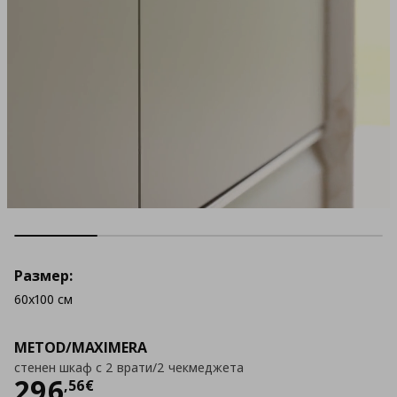
Размер:
60x100 см
METOD/MAXIMERA
стенен шкаф с 2 врати/2 чекмеджета
Цена
296,56 €
296
,
56
€