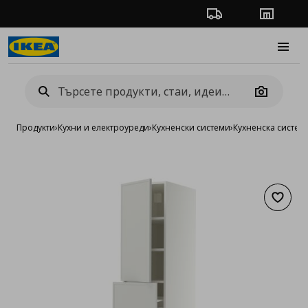
Проследяване на п
Магази
Burge
Camera
Продукти
›
Кухни и електроуреди
›
Кухненски системи
›
Кухненска систе
Добав