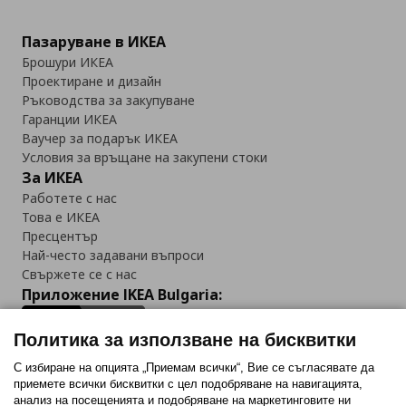
Пазаруване в ИКЕА
Брошури ИКЕА
Проектиране и дизайн
Ръководства за закупуване
Гаранции ИКЕА
Ваучер за подарък ИКЕА
Условия за връщане на закупени стоки
За ИКЕА
Работете с нас
Това е ИКЕА
Пресцентър
Най-често задавани въпроси
Свържете се с нас
Приложение IKEA Bulgaria:
Политика за използване на бисквитки
С избиране на опцията „Приемам всички“, Вие се съгласявате да
приемете всички бисквитки с цел подобряване на навигацията,
Последвайте ни:
анализ на посещенията и подобряване на маркетинговите ни