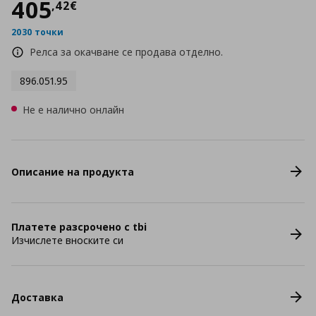
Цена
405,42 €
405
,
42
€
2030 точки
Релса за окачване се продава отделно.
896.051.95
Не е налично онлайн
Описание на продукта
Платете разсрочено с tbi
Изчислете вноските си
Доставка