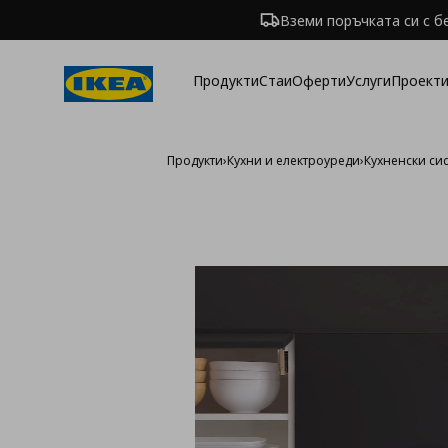
Вземи поръчката си с б
Продукти
Стаи
Оферти
Услуги
Проекти
Продукти
›
Кухни и електроуреди
›
Кухненски си