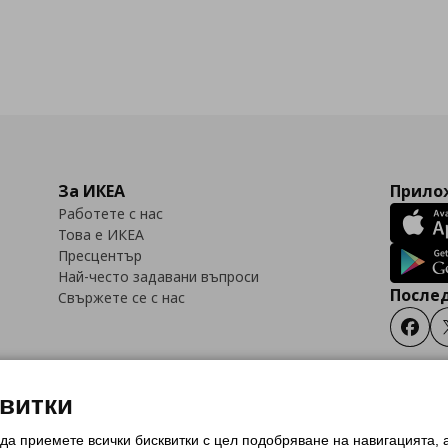
За ИКЕА
Прилож
Работете с нас
Това е ИКЕА
Пресцентър
Най-често задавани въпроси
Послед
Свържете се с нас
Faceb
квитки
 да приемете всички бисквитки с цел подобряване на навигацията,