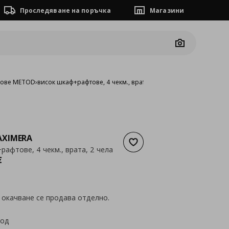
Проследяване на поръчка
Магазини
Camera
фове METOD
›
висок шкаф+рафтове, 4 чекм., врата, 2 чела
XIMERA
Добави към списъка с люб
рафтове, 4 чекм., врата, 2 чела
а
416,69 €
€
 окачване се продава отделно.
код