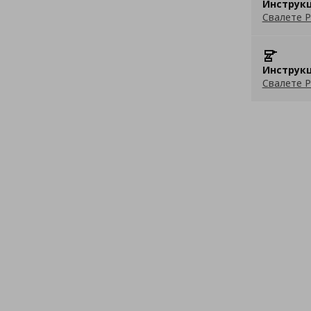
Инструкц
Свалете P
Инструкц
Свалете P