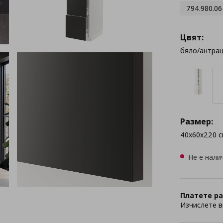
794.980.06
Цвят:
бяло/антра
Размер:
40x60x220 с
Не е нали
Платете ра
Изчислете в