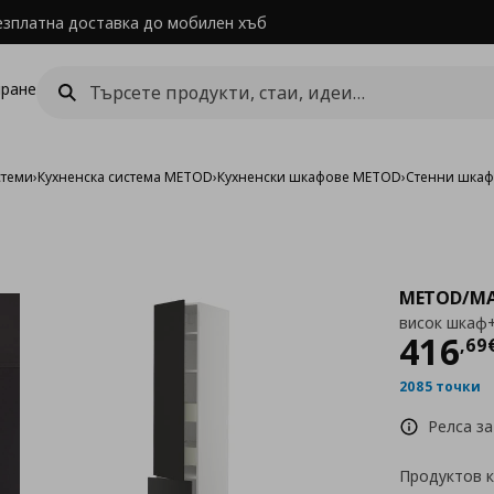
езплатна доставка до мобилен хъб
ране
стеми
›
Кухненска система METOD
›
Кухненски шкафове METOD
›
Стенни шка
METOD/MA
висок шкаф+
Цен
416
,
69
2085 точки
Релса за
Продуктов 