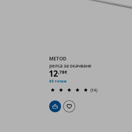
METOD
релса за окачване
Цена
12,78 €
12
,
78
€
65 точки
(14)
Добави в кошницата
Добави към списъка с любими