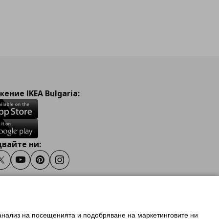
ение IKEA Bulgaria:
вайте ни:
ook
Twitter
Youtube
Pinterest
Instagram
 анализ на посещенията и подобряване на маркетинговите ни