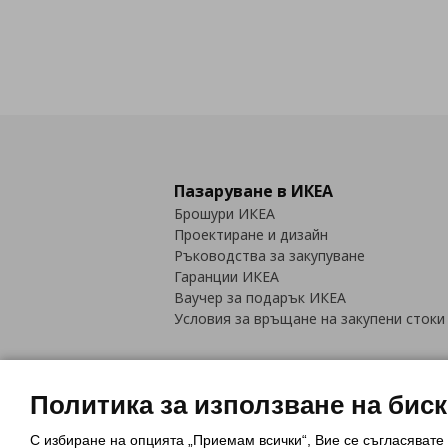
Пазаруване в ИКЕА
Брошури ИКЕА
Проектиране и дизайн
Ръководства за закупуване
Гаранции ИКЕА
Ваучер за подарък ИКЕА
Условия за връщане на закупени стоки
Политика за използване на бис
С избиране на опцията „Приемам всички“, Вие се съгласявате