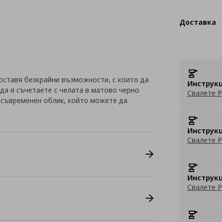
Доставка
оставя безкрайни възможности, с които да
Инструкц
да я съчетаете с челата в матово черно
Свалете P
и съвременен облик, който можете да
Инструкц
Свалете P
Инструкц
Свалете P