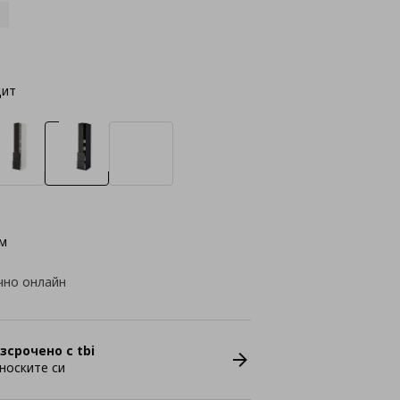
цит
м
чно онлайн
зсрочено с tbi
носките си