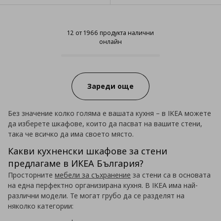
12 от 1966 продукта налични
онлайн
12 от 1966 продукта налични он
Progress:
Зареди още
Без значение колко голяма е вашата кухня – в IKEA можете
да изберете шкафове, които да пасват на вашите стени,
така че всичко да има своето място.
Какви кухненски шкафове за стени
предлагаме в ИКЕА България?
Просторните
мебели за съхранение
за стени са в основата
на една перфектно организирана кухня. В IKEA има най-
различни модели. Те могат грубо да се разделят на
няколко категории: