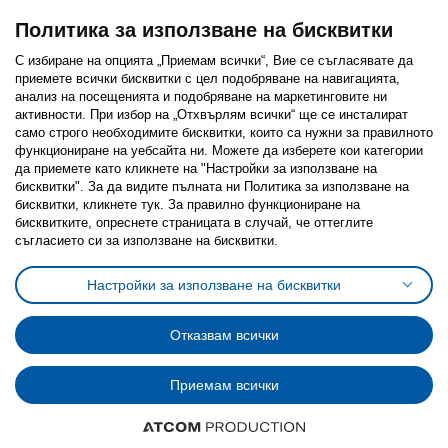
Политика за използване на бисквитки
С избиране на опцията „Приемам всички“, Вие се съгласявате да
приемете всички бисквитки с цел подобряване на навигацията,
Последвайте ни:
анализ на посещенията и подобряване на маркетинговите ни
активности. При избор на „Отхвърлям всички“ ще се инсталират
Facebook
Twitter
Youtube
Pinterest
Instagram
само строго необходимитe бисквитки, които са нужни за правилното
функциониране на уебсайта ни. Можете да изберете кои категории
да приемете като кликнете на "Настройки за използване на
бисквитки". За да видите пълната ни Политика за използване на
бисквитки, кликнете тук. За правилно функциониране на
бисквитките, опреснете страницата в случай, че оттеглите
съгласието си за използване на бисквитки.
Политика за използване на бисквитки (Cookies)
Избор на настройки за използване на бисквитки
Настройки за използване на бисквитки
Условия за ползване на ikea.bg
Обща политика за личните данни
Политика за защита на личните данни на ikea.bg
Общи условия на програма IKEA Family
Отказвам всички
Политика за защита на лични данни на програма IKEA Family
Приемам всички
© Inter-IKEA Systems B.V. 1999 - 2025