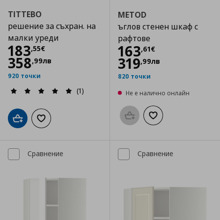
TITTEBO
METOD
решение за съхран. на
ъглов стенен шкаф с
малки уреди
рафтове
Цена
183,55 €
183
Цена
163,61 €
163
,
55
€
,
61
€
358
319
,
99
лв
,
99
лв
920 точки
820 точки
(1)
Не е налично онлайн
Προσθήκη στο καλάθι
Добави към списък
Добави в кошницата
Добави към списъка с любими
Сравнение
Сравнение