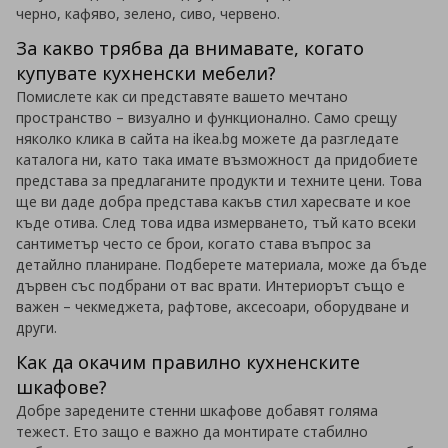
черно, кафяво, зелено, сиво, червено.
За какво трябва да внимавате, когато
купувате кухненски мебели?
Помислете как си представяте вашето мечтано
пространство – визуално и функционално. Само срещу
няколко клика в сайта на ikea.bg можете да разгледате
каталога ни, като така имате възможност да придобиете
представа за предлаганите продукти и техните цени. Това
ще ви даде добра представа какъв стил харесвате и кое
къде отива. След това идва измерването, тъй като всеки
сантиметър често се брои, когато става въпрос за
детайлно планиране. Подберете материала, може да бъде
дървен със подбрани от вас врати. Интериорът също е
важен – чекмеджета, рафтове, аксесоари, оборудване и
други.
Как да окачим правилно кухненските
шкафове?
Добре заредените стенни шкафове добавят голяма
тежест. Ето защо е важно да монтирате стабилно