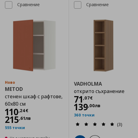
Сравнение
Сравнение
Ново
VADHOLMA
METOD
открито съхранение
стенен шкаф с рафтове,
Цена
71,07 €
71
,
07
€
60x80 см
139
,
00
лв
Цена
110,24 €
110
,
24
€
360 точки
215
,
61
лв
(3)
555 точки