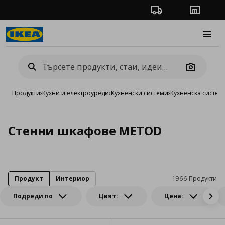
Проследяване на п
Магази
Burge
Camera
Продукти
›
Кухни и електроуреди
›
Кухненски системи
›
Кухненска систе
Стенни шкафове METOD
Продукт
Интериор
1966 Продукти
Подреди по
Цвят:
Цена: