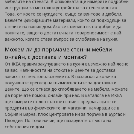
мебелите на стената. В опаковката ще намерите подробни
инструкции за монтаж и устройства за стенен монтаж.
Това, от което се нуждаете, също са винтове и дюбели.
Вземете фиксиращите материали, които са подходящи за
стените на вашия дом. Ако се съмнявате, по-добре е да
попитате, защото достатъчната товароносимост е най-
важното, когато става въпрос за сглобяване на
кухня
.
Можем ли да поръчаме стенни мебели
онлайн, с доставка и монтаж?
От IKEA правим закупуването на кухня възможно най-лесно
за вас. Наличността на стоките и цените за доставка
зависят от местоположението. В пазарската количка
получавате преглед на възможностите за доставка и
цените. Що се отнася до сглобяването на мебели, можете
да поръчате помощ онлайн при нас. В каталога на ИКЕА
ще намерите пълно съответствие с предлагащите се
продукти във физическите ни магазини, намиращи се в
София и Варна, плюс центровете ни за поръчка в Бургас и
Пловдив. По този начин, ще пазарувате от уюта на
собствения си дом.