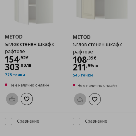
METOD
METOD
ъглов стенен шкаф с
ъглов стенен шкаф с
рафтове
рафтове
Цена
154,92 €
154
Цена
108,39 €
108
,
92
€
,
39
€
303
211
,
00
лв
,
99
лв
775 точки
545 точки
Не е налично онлайн
Не е налично онлайн
Προσθήκη στο καλάθι
Добави към списъка с любими
Προσθήκη στο καλάθι
Добави към списък
Сравнение
Сравнение