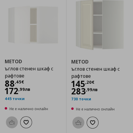
METOD
METOD
ъглов стенен шкаф с
ъглов стенен шкаф с
рафтове
рафтове
Цена
88,45 €
88
Цена
145,20 €
145
,
45
€
,
20
€
172
283
,
99
лв
,
99
лв
445 точки
730 точки
Не е налично онлайн
Не е налично онлайн
Προσθήκη στο καλάθι
Добави към списъка с любими
Προσθήκη στο καλάθι
Добави към списък