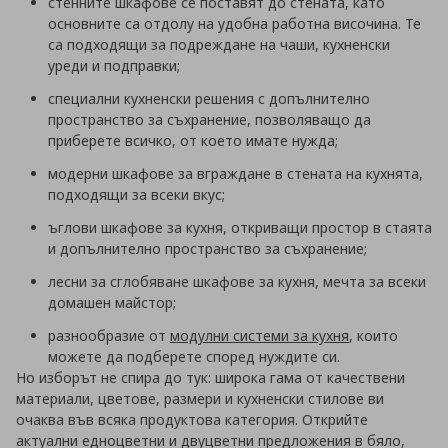
стенните шкафове се поставят до стената, като
основните са отдолу на удобна работна височина. Те
са подходящи за подреждане на чаши, кухненски
уреди и подправки;
специални кухненски решения с допълнително
пространство за съхранение, позволяващо да
приберете всичко, от което имате нужда;
модерни шкафове за вграждане в стената на кухнята,
подходящи за всеки вкус;
ъглови шкафове за кухня, откриващи простор в стаята
и допълнително пространство за съхранение;
лесни за сглобяване шкафове за кухня, мечта за всеки
домашен майстор;
разнообразие от
модулни системи за кухня
, които
можете да подберете според нуждите си.
Но изборът не спира до тук: широка гама от качествени
материали, цветове, размери и кухненски стилове ви
очаква във всяка продуктова категория. Открийте
актуални едноцветни и двуцветни предложения в бяло,