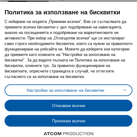
Политика за използване на бисквитки
С избиране на опцията „Приемам всички“, Вие се съгласявате да
приемете всички бисквитки с цел подобряване на навигацията,
Последвайте ни:
анализ на посещенията и подобряване на маркетинговите ни
активности. При избор на „Отхвърлям всички“ ще се инсталират
Facebook
Twitter
Youtube
Pinterest
Instagram
само строго необходимитe бисквитки, които са нужни за правилното
функциониране на уебсайта ни. Можете да изберете кои категории
да приемете като кликнете на "Настройки за използване на
бисквитки". За да видите пълната ни Политика за използване на
бисквитки, кликнете тук. За правилно функциониране на
бисквитките, опреснете страницата в случай, че оттеглите
съгласието си за използване на бисквитки.
Политика за използване на бисквитки (Cookies)
Избор на настройки за използване на бисквитки
Настройки за използване на бисквитки
Условия за ползване на ikea.bg
Обща политика за личните данни
Политика за защита на личните данни на ikea.bg
Общи условия на програма IKEA Family
Отказвам всички
Политика за защита на лични данни на програма IKEA Family
Приемам всички
© Inter-IKEA Systems B.V. 1999 - 2025