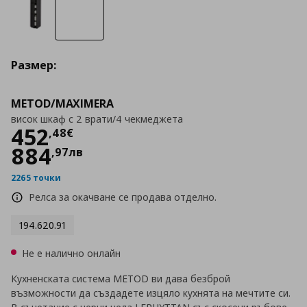
Размер:
METOD/MAXIMERA
висок шкаф с 2 врати/4 чекмеджета
Цена
452,48 €
452
,
48
€
884
,
97
лв
2265 точки
Релса за окачване се продава отделно.
194.620.91
Не е налично онлайн
Кухненската система METOD ви дава безброй
възможности да създадете изцяло кухнята на мечтите си.