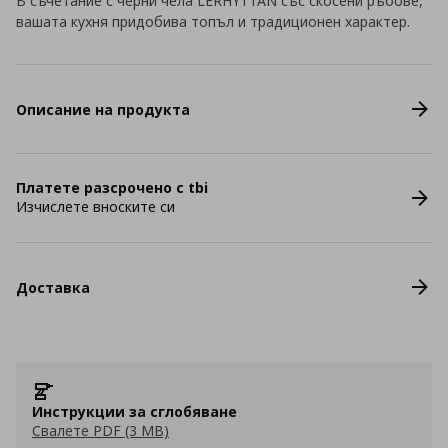
В съчетание с черни чела LERHYTTAN със скосени ръбове,
вашата кухня придобива топъл и традиционен характер.
Описание на продукта
Платете разсрочено с tbi
Изчислете вноските си
Доставка
Инструкции за сглобяване
Свалете PDF (3 MB)