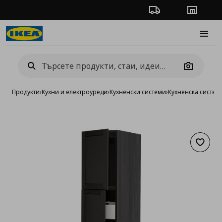
Проследяване на п
Магази
Burge
Camera
Продукти
›
Кухни и електроуреди
›
Кухненски системи
›
Кухненска систе
Добав