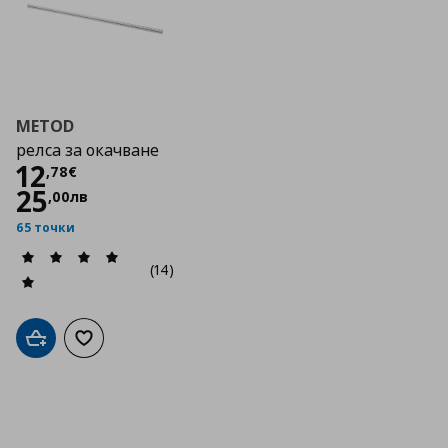
METOD
релса за окачване
Цена
12,78 €
12
,
78
€
25
,
00
лв
65 точки
(14)
Добави в кошницата
Добави към списъка с любими