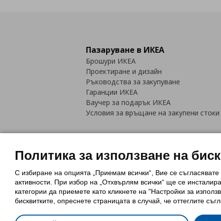
Пазаруване в ИКЕА
Брошури ИКЕА
Проектиране и дизайн
Ръководства за закупуване
Гаранции ИКЕА
Ваучер за подарък ИКЕА
Условия за връщане на закупени стоки
Политика за използване на бис
С избиране на опцията „Приемам всички“, Вие се съгласявате
Политика за използване на бискви
активности. При избор на „Отхвърлям всички“ ще се инсталир
Обща политика за личните данни
категории да приемете като кликнете на "Настройки за използв
Политика за защита на лични данн
бисквитките, опреснете страницата в случай, че оттеглите съгл