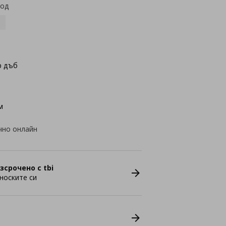
код
р дъб
м
чно онлайн
зсрочено с tbi
носките си