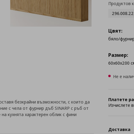
Продуктов 
296.008.22
Цвят:
бяло/фурни
Размер:
60x60x200 с
Не е нали
Платете ра
оставя безкрайни възможности, с които да
Изчислете в
ние с чела от фурнир дъб SINARP с ръб от
на кухнята характерен облик с фини
Доставка