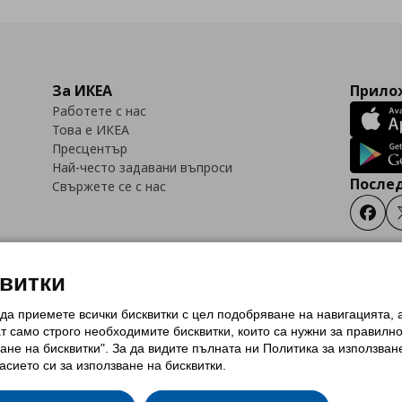
За ИКЕА
Прилож
Работете с нас
Това е ИКЕА
Пресцентър
Най-често задавани въпроси
Послед
Свържете се с нас
Faceb
квитки
 да приемете всички бисквитки с цел подобряване на навигацията,
тки (Cookies)
Избор на настройки за използване на бисквитки
Условия за п
ат само строго необходимитe бисквитки, които са нужни за правилн
Политика за защита на личните данни на ikea.bg
Общи условия на програма
ане на бисквитки". За да видите пълната ни Политика за използван
и на програма IKEA Family
асието си за използване на бисквитки.