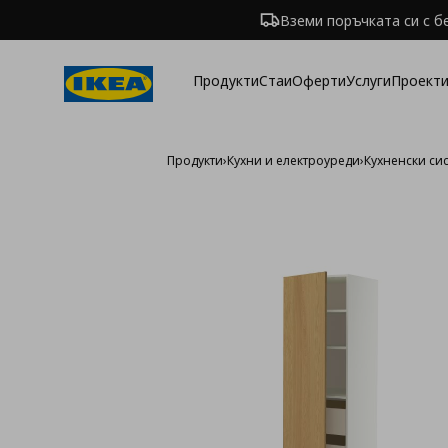
Вземи поръчката си с б
Продукти
Стаи
Оферти
Услуги
Проекти
Продукти
›
Кухни и електроуреди
›
Кухненски си