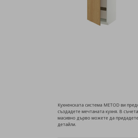
Кухненската система METOD ви пред
създадете мечтаната кухня. В съчета
масивно дърво можете да придадете 
детайли.