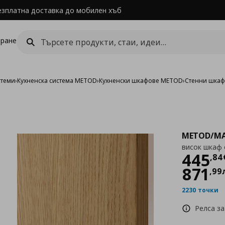
езплатна доставка до мобилен хъб
ране
стеми
›
Кухненска система METOD
›
Кухненски шкафове METOD
›
Стенни шка
METOD/MA
висок шкаф 
Цен
445
,
84
871
,
99
2230 точки
Релса за