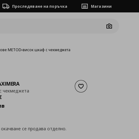
Проследяване на поръчка
Магазини
Camera
фове METOD
›
висок шкаф с чекмеджета
XIMERA
Добави към списъка с люб
с чекмеджета
а
445,84 €
€
лв
 окачване се продава отделно.