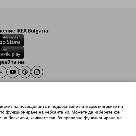
ение IKEA Bulgaria:
вайте ни:
ook
Twitter
Youtube
Pinterest
Instagram
 анализ на посещенията и подобряване на маркетинговите ни
олзване на ikea.bg
ото функциониране на уебсайта ни. Можете да изберете кои
 IKEA Family
е на бисквитки, кликнете тук. За правилно функциониране на