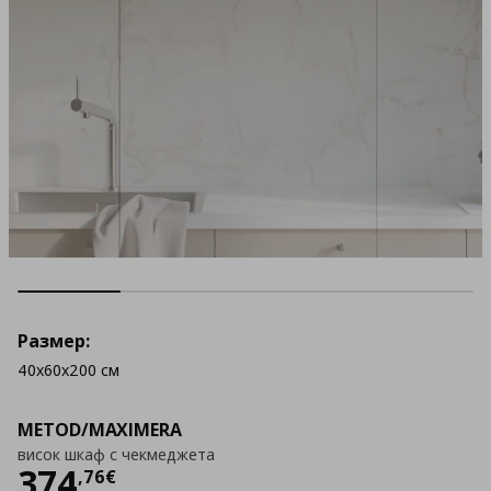
Размер:
40x60x200 см
METOD/MAXIMERA
висок шкаф с чекмеджета
Цена
374,76 €
374
,
76
€