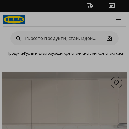
Проследяване на п
Магази
Burge
Camera
Продукти
›
Кухни и електроуреди
›
Кухненски системи
›
Кухненска систе
Добав