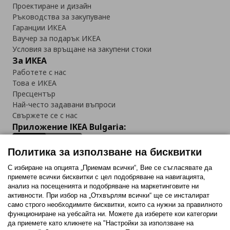
Проектиране и дизайн
Ръководства за закупуване
Гаранции ИКЕА
Ваучер за подарък ИКЕА
Условия за връщане на закупени стоки
За ИКЕА
Работете с нас
Това е ИКЕА
Пресцентър
Най-често задавани въпроси
Свържете се с нас
Приложение IKEA Bulgaria:
Политика за използване на бисквитки
С избиране на опцията „Приемам всички“, Вие се съгласявате да
приемете всички бисквитки с цел подобряване на навигацията,
Последвайте ни:
анализ на посещенията и подобряване на маркетинговите ни
активности. При избор на „Отхвърлям всички“ ще се инсталират
Facebook
Twitter
Youtube
Pinterest
Instagram
само строго необходимитe бисквитки, които са нужни за правилното
функциониране на уебсайта ни. Можете да изберете кои категории
да приемете като кликнете на "Настройки за използване на