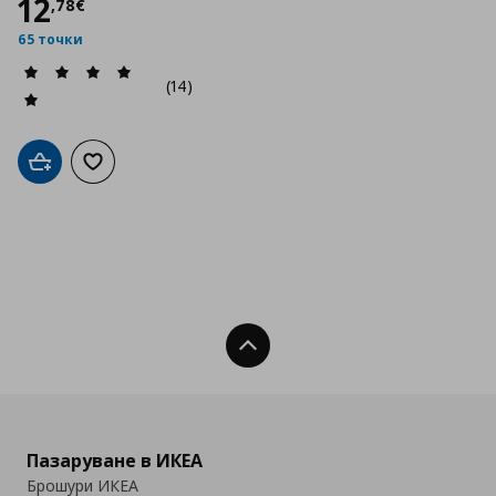
Цена
12,78 €
12
,
78
€
65 точки
(14)
Добави в кошницата
Добави към списъка с любими
Нагоре
Пазаруване в ИКЕА
Брошури ИКЕА