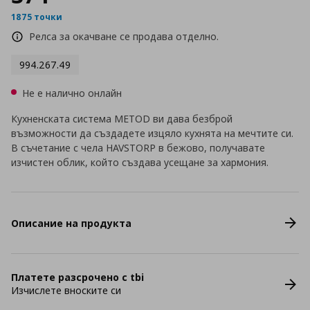
1875 точки
Релса за окачване се продава отделно.
994.267.49
Не е налично онлайн
Кухненската система METOD ви дава безброй
възможности да създадете изцяло кухнята на мечтите си.
В съчетание с чела HAVSTORP в бежово, получавате
изчистен облик, който създава усещане за хармония.
Описание на продукта
Платете разсрочено с tbi
Изчислете вноските си