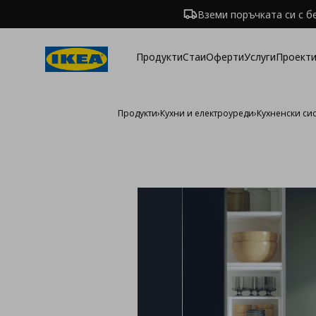
Вземи поръчката си с б
Продукти
Стаи
Оферти
Услуги
Проекти
Продукти
›
Кухни и електроуреди
›
Кухненски си