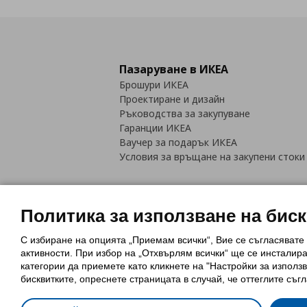
Пазаруване в ИКЕА
Брошури ИКЕА
Проектиране и дизайн
Ръководства за закупуване
Гаранции ИКЕА
Ваучер за подарък ИКЕА
Условия за връщане на закупени стоки
Политика за използване на бис
С избиране на опцията „Приемам всички“, Вие се съгласявате
Политика за използване на бискви
активности. При избор на „Отхвърлям всички“ ще се инсталир
Обща политика за личните данни
категории да приемете като кликнете на "Настройки за използв
Политика за защита на лични данн
бисквитките, опреснете страницата в случай, че оттеглите съгл