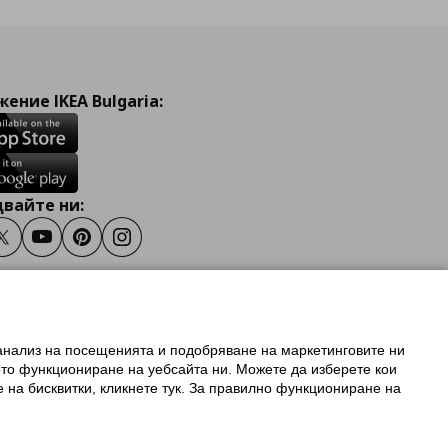
ение IKEA Bulgaria:
вайте ни:
ook
Twitter
Youtube
Pinterest
Instagram
 анализ на посещенията и подобряване на маркетинговите ни
олзване на ikea.bg
ото функциониране на уебсайта ни. Можете да изберете кои
 IKEA Family
е на бисквитки, кликнете тук. За правилно функциониране на