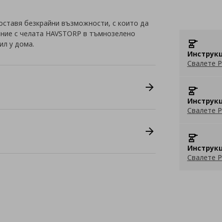
оставя безкрайни възможности, с които да
ание с челата HAVSTORP в тъмнозелено
ил у дома.
Инструкц
Свалете P
Инструкц
Свалете P
Инструкц
Свалете P