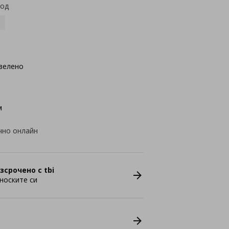
код
зелено
м
чно онлайн
зсрочено с tbi
носките си