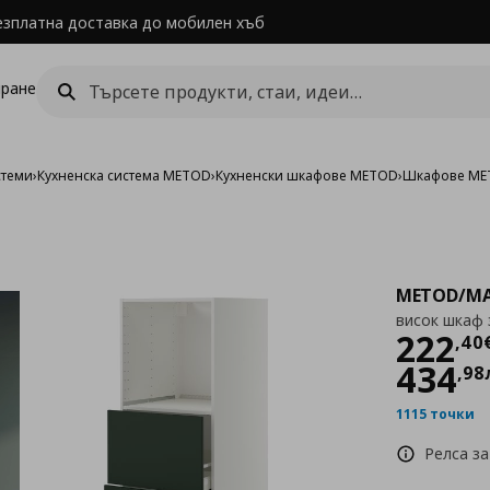
езплатна доставка до мобилен хъб
ране
стеми
›
Кухненска система METOD
›
Кухненски шкафове METOD
›
Шкафове MET
METOD/MA
висок шкаф 
Цен
222
,
40
434
,
98
1115 точки
Релса за