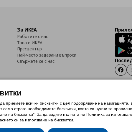
За ИКЕА
Прилож
Работете с нас
Това е ИКЕА
Пресцентър
Най-често задавани въпроси
Послед
Свържете се с нас
Faceb
квитки
 да приемете всички бисквитки с цел подобряване на навигацията,
тки (Cookies)
Избор на настройки за използване на бисквитки
Условия за п
ат само строго необходимитe бисквитки, които са нужни за правилн
Политика за защита на личните данни на ikea.bg
Общи условия на програма
ане на бисквитки". За да видите пълната ни Политика за използван
и на програма IKEA Family
асието си за използване на бисквитки.