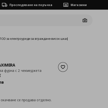
Проследяване на поръчка
Магазини
Camera
OD за електроуреди за вграждане
›
висок шкаф за фурна с 2 чекмеджета
XIMERA
Добави към списъка с люб
за фурна с 2 чекмеджета
а
222,40 €
€
лв
 окачване се продава отделно.