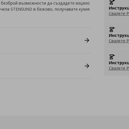
 безброй възможности да създадете изцяло
Инструкц
с чела STENSUND в бежово, получавате кухня
Свалете P
Инструкц
Свалете P
Инструкц
Свалете P