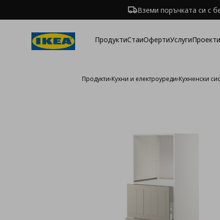
Вземи поръчката си с б
Продукти
Стаи
Оферти
Услуги
Проекти
Продукти
›
Кухни и електроуреди
›
Кухненски си