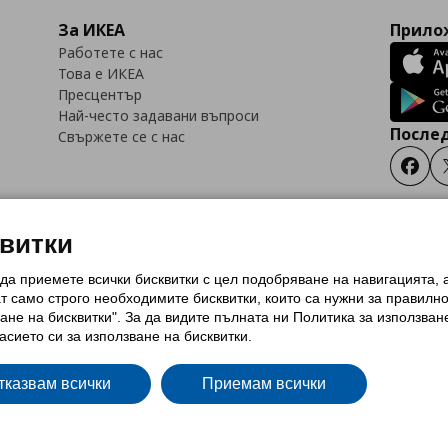
За ИКЕА
Прилож
Работете с нас
Това е ИКЕА
Пресцентър
Най-често задавани въпроси
Послед
Свържете се с нас
Faceb
квитки
 да приемете всички бисквитки с цел подобряване на навигацията,
тки (Cookies)
Избор на настройки за използване на бисквитки
Условия за п
ат само строго необходимитe бисквитки, които са нужни за правилн
Политика за защита на личните данни на ikea.bg
Общи условия на програма
ане на бисквитки". За да видите пълната ни Политика за използван
и на програма IKEA Family
асието си за използване на бисквитки.
тказвам всички
Приемам всички