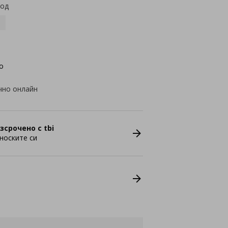
код
о
чно онлайн
зсрочено с tbi
носките си