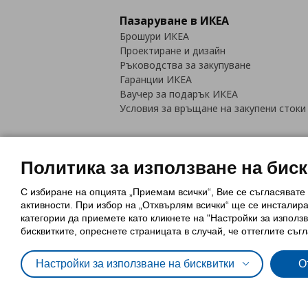
Пазаруване в ИКЕА
Брошури ИКЕА
Проектиране и дизайн
Ръководства за закупуване
Гаранции ИКЕА
Ваучер за подарък ИКЕА
Условия за връщане на закупени стоки
Политика за използване на бис
С избиране на опцията „Приемам всички“, Вие се съгласявате
Политика за използване на бискви
активности. При избор на „Отхвърлям всички“ ще се инсталир
Обща политика за личните данни
категории да приемете като кликнете на "Настройки за използв
Политика за защита на лични данн
бисквитките, опреснете страницата в случай, че оттеглите съгл
Настройки за използване на бисквитки
О
© Inter-IKEA Systems B.V. 1999 - 2025