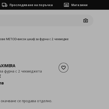
Проследяване на поръчка
Магазини
Camera
фове METOD
›
висок шкаф за фурна с 2 чекмеджета
XIMERA
Добави към списъка с люб
за фурна с 2 чекмеджета
а
222,40 €
€
лв
 окачване се продава отделно.