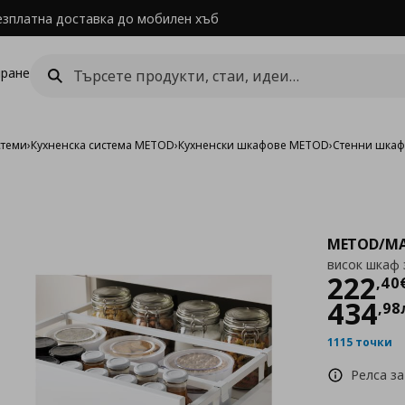
езплатна доставка до мобилен хъб
ране
стеми
›
Кухненска система METOD
›
Кухненски шкафове METOD
›
Стенни шка
METOD/MA
висок шкаф 
Цен
222
,
40
434
,
98
1115 точки
Релса за