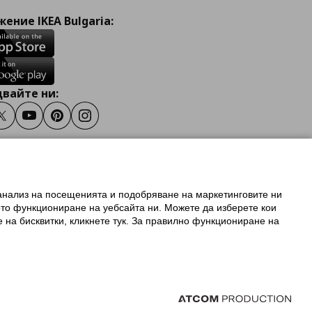
ение IKEA Bulgaria:
вайте ни:
ook
Twitter
Youtube
Pinterest
Instagram
 анализ на посещенията и подобряване на маркетинговите ни
олзване на ikea.bg
ото функциониране на уебсайта ни. Можете да изберете кои
 IKEA Family
е на бисквитки, кликнете тук. За правилно функциониране на