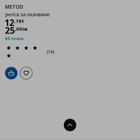
METOD
релса за окачване
Цена
12,78 €
12
,
78
€
25
,
00
лв
65 точки
(14)
Добави в кошницата
Добави към списъка с любими
Нагоре