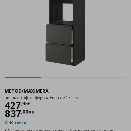
METOD/MAXIMERA
висок шкаф за фурнаа+врата/2 чекм
Цена
427,95 €
427
,
95
€
837
,
00
лв
2140 точки
Завършете с крака и цокъл. Продават се отделно.