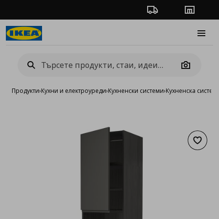
Проследяване на п
Магази
Burge
Camera
Продукти
›
Кухни и електроуреди
›
Кухненски системи
›
Кухненска систе
Добав