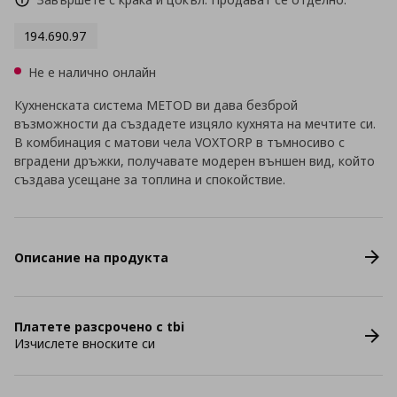
194.690.97
Не е налично онлайн
Кухненската система METOD ви дава безброй
възможности да създадете изцяло кухнята на мечтите си.
В комбинация с матови чела VOXTORP в тъмносиво с
вградени дръжки, получавате модерен външен вид, който
създава усещане за топлина и спокойствие.
Описание на продукта
Платете разсрочено с tbi
Изчислете вноските си