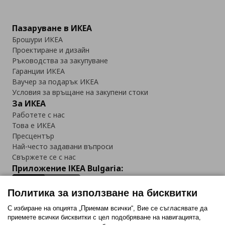
Пазаруване в ИКЕА
Брошури ИКЕА
Проектиране и дизайн
Ръководства за закупуване
Гаранции ИКЕА
Ваучер за подарък ИКЕА
Условия за връщане на закупени стоки
За ИКЕА
Работете с нас
Това е ИКЕА
Пресцентър
Най-често задавани въпроси
Свържете се с нас
Приложение IKEA Bulgaria:
Политика за използване на бисквитки
С избиране на опцията „Приемам всички“, Вие се съгласявате да
приемете всички бисквитки с цел подобряване на навигацията,
Последвайте ни: