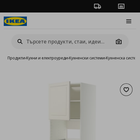
Проследяване на п
Магази
Burge
Camera
Продукти
›
Кухни и електроуреди
›
Кухненски системи
›
Кухненска систе
Добав