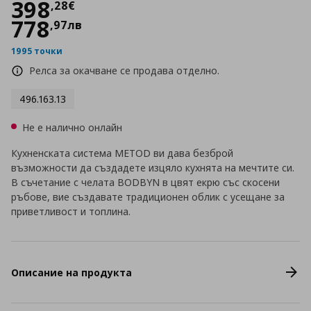
Цена
398,28 €
398
,
28
€
778
,
97
лв
1995 точки
Релса за окачване се продава отделно.
496.163.13
Не е налично онлайн
Кухненската система METOD ви дава безброй
възможности да създадете изцяло кухнята на мечтите си.
В съчетание с челата BODBYN в цвят екрю със скосени
ръбове, вие създавате традиционен облик с усещане за
приветливост и топлина.
Описание на продукта