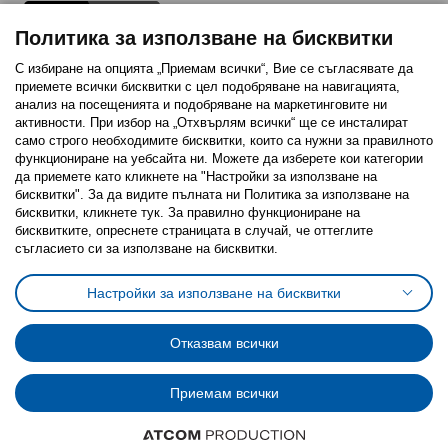
Политика за използване на бисквитки
С избиране на опцията „Приемам всички“, Вие се съгласявате да
приемете всички бисквитки с цел подобряване на навигацията,
Последвайте ни:
анализ на посещенията и подобряване на маркетинговите ни
активности. При избор на „Отхвърлям всички“ ще се инсталират
Facebook
Twitter
Youtube
Pinterest
Instagram
само строго необходимитe бисквитки, които са нужни за правилното
функциониране на уебсайта ни. Можете да изберете кои категории
да приемете като кликнете на "Настройки за използване на
бисквитки". За да видите пълната ни Политика за използване на
бисквитки, кликнете тук. За правилно функциониране на
бисквитките, опреснете страницата в случай, че оттеглите
съгласието си за използване на бисквитки.
Политика за използване на бисквитки (Cookies)
Избор на настройки за използване на бисквитки
Настройки за използване на бисквитки
Условия за ползване на ikea.bg
Обща политика за личните данни
Политика за защита на личните данни на ikea.bg
Общи условия на програма IKEA Family
Отказвам всички
Политика за защита на лични данни на програма IKEA Family
Приемам всички
© Inter-IKEA Systems B.V. 1999 - 2025