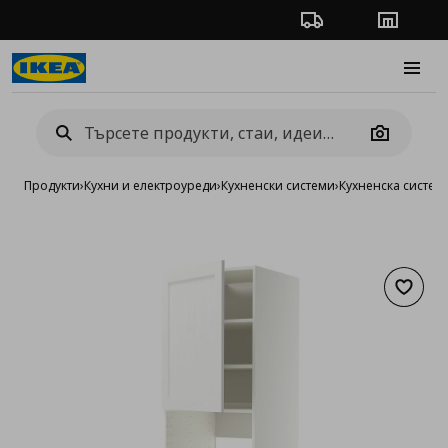
Проследяване на п
Магази
Burge
Camera
Продукти
›
Кухни и електроуреди
›
Кухненски системи
›
Кухненска систе
Добав