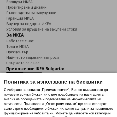
Брошури ИКЕА
Проектиране и дизайн
Ръководства за закупуване
Гаранции ИКЕА
Ваучер за подарък ИКЕА
Условия за връщане на закупени стоки
За ИКЕА
Работете с нас
Това е ИКЕА
Пресцентър
Най-често задавани въпроси
Свържете се с нас
Приложение IKEA Bulgaria:
Политика за използване на бисквитки
С избиране на опцията „Приемам всички“, Вие се съгласявате да
приемете всички бисквитки с цел подобряване на навигацията,
Последвайте ни:
анализ на посещенията и подобряване на маркетинговите ни
активности. При избор на „Отхвърлям всички“ ще се инсталират
Facebook
Twitter
Youtube
Pinterest
Instagram
само строго необходимитe бисквитки, които са нужни за правилното
функциониране на уебсайта ни. Можете да изберете кои категории