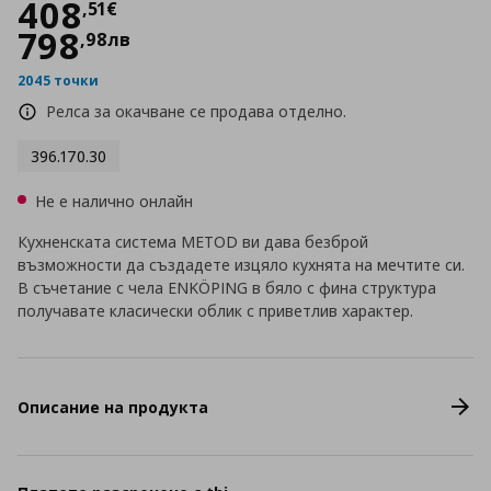
Цена
408,51 €
408
,
51
€
798
,
98
лв
2045 точки
Релса за окачване се продава отделно.
396.170.30
Не е налично онлайн
Кухненската система METOD ви дава безброй
възможности да създадете изцяло кухнята на мечтите си.
В съчетание с чела ENKÖPING в бяло с фина структура
получавате класически облик с приветлив характер.
Описание на продукта