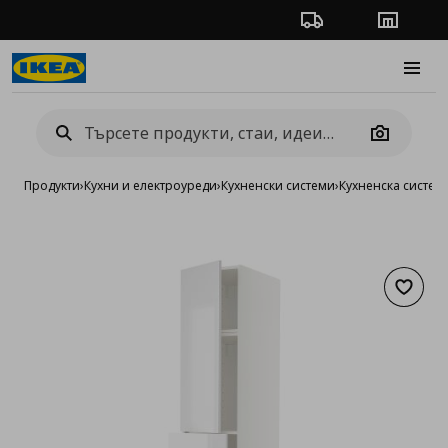
Проследяване на п
Магази
Burge
Camera
Продукти
›
Кухни и електроуреди
›
Кухненски системи
›
Кухненска систе
Добав