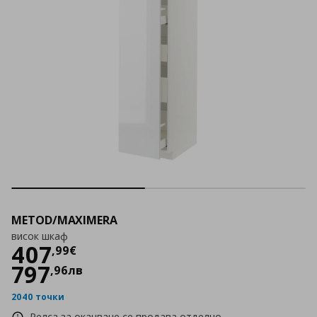
METOD/MAXIMERA
висок шкаф
Цена
407,99 €
407
,
99
€
797
,
96
лв
2040 точки
Релса за окачване се продава отделно.