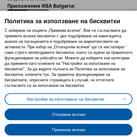
Приложение IKEA Bulgaria:
Политика за използване на бисквитки
С избиране на опцията „Приемам всички“, Вие се съгласявате да
приемете всички бисквитки с цел подобряване на навигацията,
Последвайте ни:
анализ на посещенията и подобряване на маркетинговите ни
активности. При избор на „Отхвърлям всички“ ще се инсталират
Facebook
Twitter
Youtube
Pinterest
Instagram
само строго необходимитe бисквитки, които са нужни за правилното
функциониране на уебсайта ни. Можете да изберете кои категории
да приемете като кликнете на "Настройки за използване на
бисквитки". За да видите пълната ни Политика за използване на
бисквитки, кликнете тук. За правилно функциониране на
бисквитките, опреснете страницата в случай, че оттеглите
съгласието си за използване на бисквитки.
Политика за използване на бисквитки (Cookies)
Избор на настройки за използване на бисквитки
Настройки за използване на бисквитки
Условия за ползване на ikea.bg
Обща политика за личните данни
Политика за защита на личните данни на ikea.bg
Общи условия на програма IKEA Family
Отказвам всички
Политика за защита на лични данни на програма IKEA Family
Приемам всички