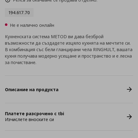
194.617.70
Не е налично онлайн
Кухненската система METOD ви дава безброй
възможности да създадете изцяло кухнята на мечтите си.
В комбинация със бели гланцирани чела RINGHULT, вашата
кухня получава модерно усещане и пространство и е лесна
за почистване.
Описание на продукта
Платете разсрочено с tbi
Изчислете вноските си