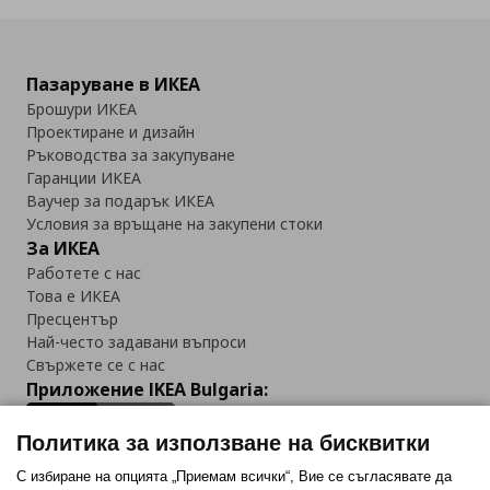
Пазаруване в ИКЕА
Брошури ИКЕА
Проектиране и дизайн
Ръководства за закупуване
Гаранции ИКЕА
Ваучер за подарък ИКЕА
Условия за връщане на закупени стоки
За ИКЕА
Работете с нас
Това е ИКЕА
Пресцентър
Най-често задавани въпроси
Свържете се с нас
Приложение IKEA Bulgaria:
Политика за използване на бисквитки
С избиране на опцията „Приемам всички“, Вие се съгласявате да