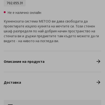
702.055.31
Не е налично онлайн
Кухненската система METOD ви дава свободата да
проектирате изцяло кухнята на мечтите си. Този стенен
шкаф разпределя по най-добрия начин пространство на
стената ви и държи предметите там където можете да ги
видите - на нивото на погледа ви.
Описание на продукта
Доставка