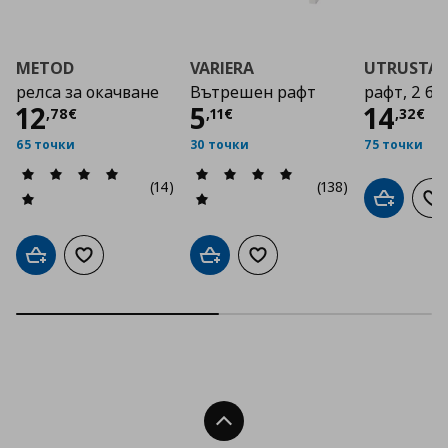
METOD
VARIERA
UTRUSTA
релса за окачване
Вътрешен рафт
рафт, 2 бр.
Цена
12,78 €
Цена
5,11 €
Цена
12
5
14
,
78
€
,
11
€
,
32
€
65 точки
30 точки
75 точки
(14)
(138)
Добави в
До
Добави в кошницата
Добави към списъка с любими
Добави в кошницата
Добави към списъка с люб
Нагоре