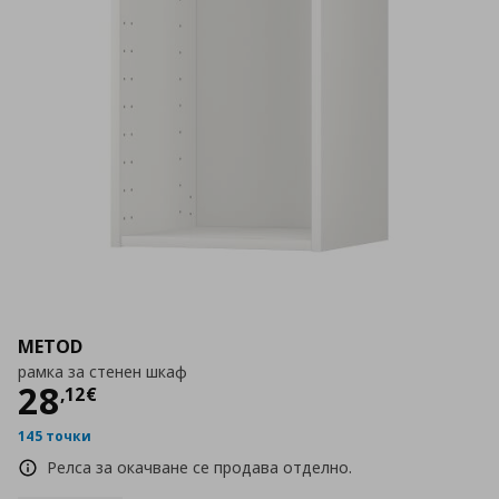
METOD
рамка за стенен шкаф
Цена
28,12 €
28
,
12
€
145 точки
Релса за окачване се продава отделно.