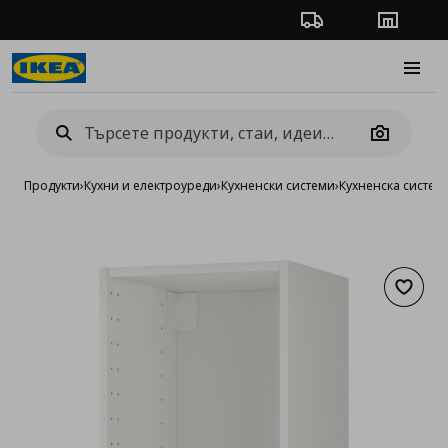
Проследяване на п
Магази
Burge
Camera
Продукти
›
Кухни и електроуреди
›
Кухненски системи
›
Кухненска систе
Добав