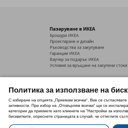
Пазаруване в ИКЕА
Брошури ИКЕА
Проектиране и дизайн
Ръководства за закупуване
Гаранции ИКЕА
Ваучер за подарък ИКЕА
Условия за връщане на закупени стоки
Политика за използване на бис
С избиране на опцията „Приемам всички“, Вие се съгласявате
Политика за използване на бискви
активности. При избор на „Отхвърлям всички“ ще се инсталир
Обща политика за личните данни
категории да приемете като кликнете на "Настройки за използв
Политика за защита на лични данн
бисквитките, опреснете страницата в случай, че оттеглите съгл