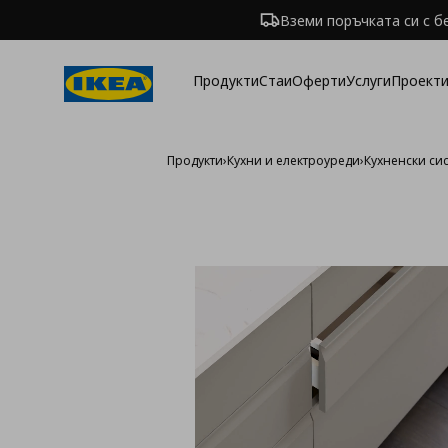
Вземи поръчката си с б
Продукти
Стаи
Оферти
Услуги
Проекти
Продукти
›
Кухни и електроуреди
›
Кухненски си