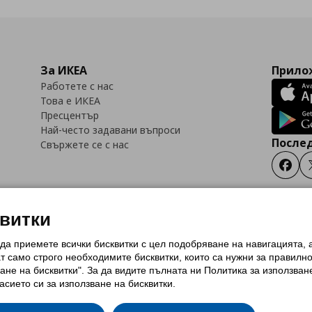
За ИКЕА
Прилож
Работете с нас
Това е ИКЕА
Пресцентър
Най-често задавани въпроси
Послед
Свържете се с нас
Faceb
квитки
 да приемете всички бисквитки с цел подобряване на навигацията,
тки (Cookies)
Избор на настройки за използване на бисквитки
Условия за п
ат само строго необходимитe бисквитки, които са нужни за правилн
Политика за защита на личните данни на ikea.bg
Общи условия на програма
ане на бисквитки". За да видите пълната ни Политика за използван
и на програма IKEA Family
асието си за използване на бисквитки.