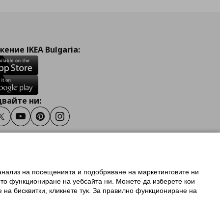
ение IKEA Bulgaria:
вайте ни:
ook
Twitter
Youtube
Pinterest
Instagram
 анализ на посещенията и подобряване на маркетинговите ни
олзване на ikea.bg
ото функциониране на уебсайта ни. Можете да изберете кои
 IKEA Family
е на бисквитки, кликнете тук. За правилно функциониране на