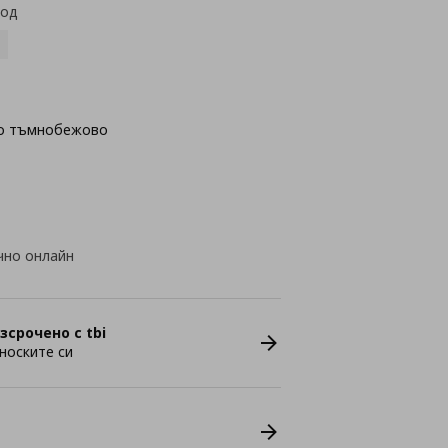
код
о тъмнобежово
чно онлайн
зсрочено с tbi
носките си