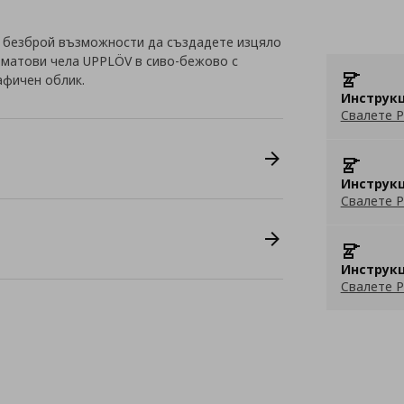
 безброй възможности да създадете изцяло
с матови чела UPPLÖV в сиво-бежово с
афичен облик.
Инструкц
Свалете P
Инструкц
Свалете P
Инструкц
Свалете P