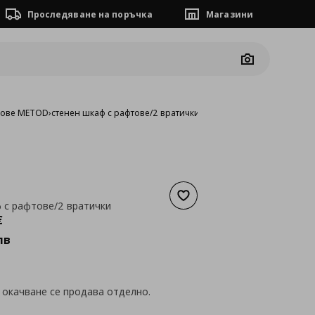
Проследяване на поръчка
Магазини
Camera
фове METOD
›
стенен шкаф с рафтове/2 вратички
Добави към списъка с люб
 с рафтове/2 вратички
а
170,77 €
€
лв
 окачване се продава отделно.