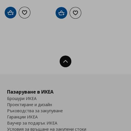
Добави в кошницата
Добави към списъка с любими
Добави в кошницата
Добави към списъка с люб
Нагоре
Пазаруване в ИКЕА
Брошури ИКЕА
Проектиране и дизайн
Ръководства за закупуване
Гаранции ИКЕА
Ваучер за подарък ИКЕА
Условия за връщане на закупени стоки