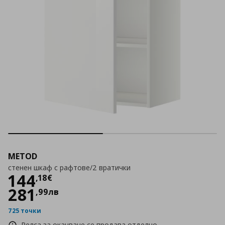
METOD
стенен шкаф с рафтове/2 вратички
Цена
144,18 €
144
,
18
€
281
,
99
лв
725 точки
Релса за окачване се продава отделно.