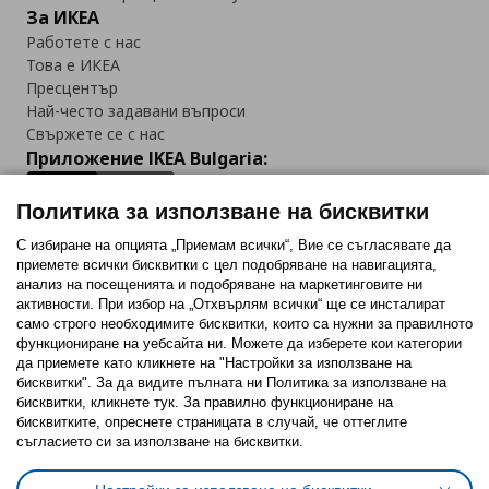
За ИКЕА
Работете с нас
Това е ИКЕА
Пресцентър
Най-често задавани въпроси
Свържете се с нас
Приложение IKEA Bulgaria:
Политика за използване на бисквитки
С избиране на опцията „Приемам всички“, Вие се съгласявате да
приемете всички бисквитки с цел подобряване на навигацията,
Последвайте ни:
анализ на посещенията и подобряване на маркетинговите ни
активности. При избор на „Отхвърлям всички“ ще се инсталират
Facebook
Twitter
Youtube
Pinterest
Instagram
само строго необходимитe бисквитки, които са нужни за правилното
функциониране на уебсайта ни. Можете да изберете кои категории
да приемете като кликнете на "Настройки за използване на
бисквитки". За да видите пълната ни Политика за използване на
бисквитки, кликнете тук. За правилно функциониране на
бисквитките, опреснете страницата в случай, че оттеглите
съгласието си за използване на бисквитки.
Политика за използване на бисквитки (Cookies)
Избор на настройки за използване на бисквитки