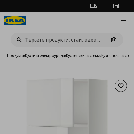
Проследяване на п
Магази
Burge
Camera
Продукти
›
Кухни и електроуреди
›
Кухненски системи
›
Кухненска систе
Добав