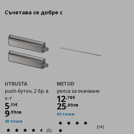
Съчетава се добре с
UTRUSTA
METOD
push-бутон, 2 бр. в
релса за окачване
Цена
12,78 €
12
,
78
€
к-т
Цена
5,11 €
5
25
,
11
€
,
00
лв
9
,
99
лв
65 точки
30 точки
(14)
(5)