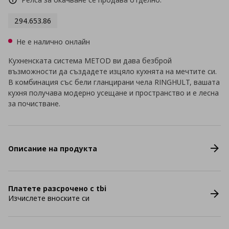
294.653.86
Не е налично онлайн
Кухненската система METOD ви дава безброй
възможности да създадете изцяло кухнята на мечтите си.
В комбинация със бели гланцирани чела RINGHULT, вашата
кухня получава модерно усещане и пространство и е лесна
за почистване.
Описание на продукта
Платете разсрочено с tbi
Изчислете вноските си