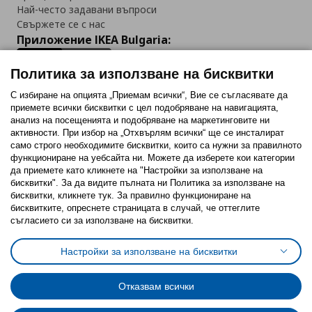
Най-често задавани въпроси
Свържете се с нас
Приложение IKEA Bulgaria:
Политика за използване на бисквитки
С избиране на опцията „Приемам всички“, Вие се съгласявате да
приемете всички бисквитки с цел подобряване на навигацията,
Последвайте ни:
анализ на посещенията и подобряване на маркетинговите ни
активности. При избор на „Отхвърлям всички“ ще се инсталират
Facebook
Twitter
Youtube
Pinterest
Instagram
само строго необходимитe бисквитки, които са нужни за правилното
функциониране на уебсайта ни. Можете да изберете кои категории
да приемете като кликнете на "Настройки за използване на
бисквитки". За да видите пълната ни Политика за използване на
бисквитки, кликнете тук. За правилно функциониране на
бисквитките, опреснете страницата в случай, че оттеглите
съгласието си за използване на бисквитки.
Политика за използване на бисквитки (Cookies)
Избор на настройки за използване на бисквитки
Настройки за използване на бисквитки
Условия за ползване на ikea.bg
Обща политика за личните данни
Политика за защита на личните данни на ikea.bg
Общи условия на програма IKEA Family
Отказвам всички
Политика за защита на лични данни на програма IKEA Family