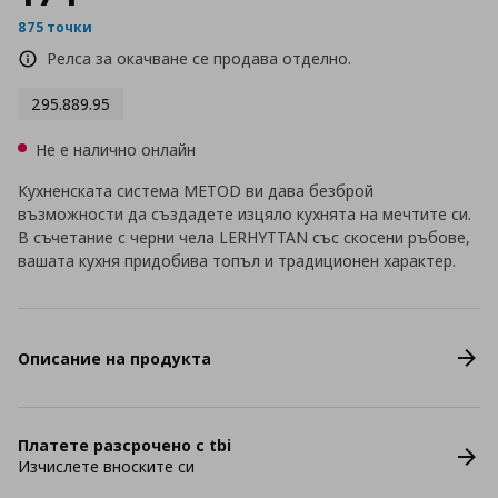
875 точки
Релса за окачване се продава отделно.
295.889.95
Не е налично онлайн
Кухненската система METOD ви дава безброй
възможности да създадете изцяло кухнята на мечтите си.
В съчетание с черни чела LERHYTTAN със скосени ръбове,
вашата кухня придобива топъл и традиционен характер.
Описание на продукта
Платете разсрочено с tbi
Изчислете вноските си