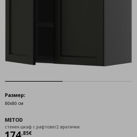
Размер:
80x80 см
METOD
стенен шкаф с рафтове/2 вратички
Цена
174,85 €
174
,
85
€