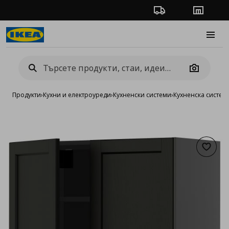
Проследяване на п
Магази
Burge
Camera
Продукти
›
Кухни и електроуреди
›
Кухненски системи
›
Кухненска систе
Добав