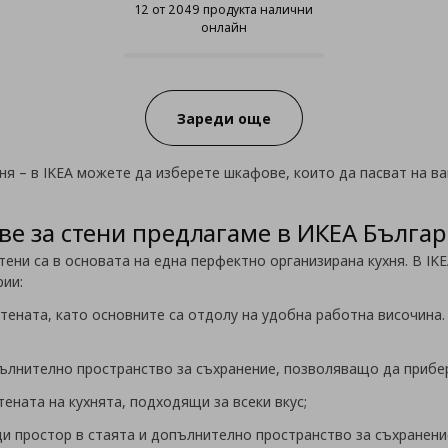
12 от 2049 продукта налични
онлайн
12 от 2049 продукта налични он
Progress:
Зареди още
ня – в IKEA можете да изберете шкафове, които да пасват на ва
ве за стени предлагаме в ИКЕА Българ
тени са в основата на една перфектно организирана кухня. В IK
рии:
тената, като основните са отдолу на удобна работна височина
;
пълнително пространство за съхранение, позволяващо да прибер
ената на кухнята, подходящи за всеки вкус;
и простор в стаята и допълнително пространство за съхранени