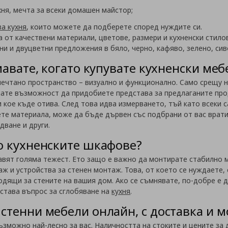
хня, мечта за всеки домашен майстор;
за кухня
, които можете да подберете според нуждите си.
а от качествени материали, цветове, размери и кухненски стило
и и двуцветни предложения в бяло, черно, кафяво, зелено, сив
мавате, когато купувате кухненски меб
ечтано пространство – визуално и функционално. Само срещу ня
имате възможност да придобиете представа за предлаганите про
 кое къде отива. След това идва измерването, тъй като всеки 
ете материала, може да бъде дървен със подбрани от вас врат
дване и други.
о кухненските шкафове?
вят голяма тежест. Ето защо е важно да монтирате стабилно м
ж и устройства за стенен монтаж. Това, от което се нуждаете,
дящи за стените на вашия дом. Ако се съмнявате, по-добре е 
става въпрос за сглобяване на
кухня
.
стенни мебели онлайн, с доставка и 
ъзможно най-лесно за вас. Наличността на стоките и цените за 