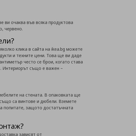
ве ви очаква във всяка продуктова
о, червено.
ели?
колко клика в сайта на ikea.bg можете
дукти и техните цени. Това ще ви даде
сантиметър често се брои, когато става
и. Интериорът също е важен –
ебелите на стената. В опаковката ще
 също са винтове и дюбели. Вземете
да попитате, защото достатъчната
монтаж?
доставка зависят от