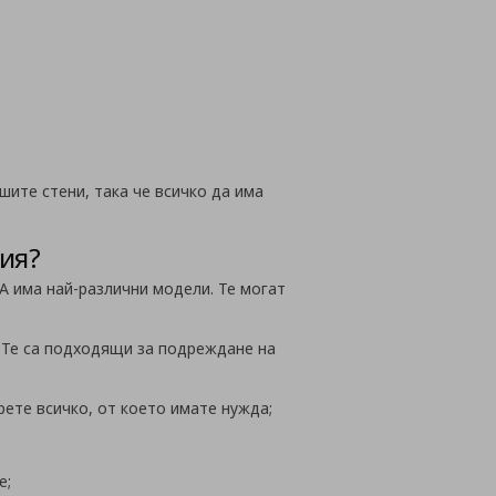
лайн
шите стени, така че всичко да има
ия?
EA има най-различни модели. Те могат
. Те са подходящи за подреждане на
ете всичко, от което имате нужда;
е;