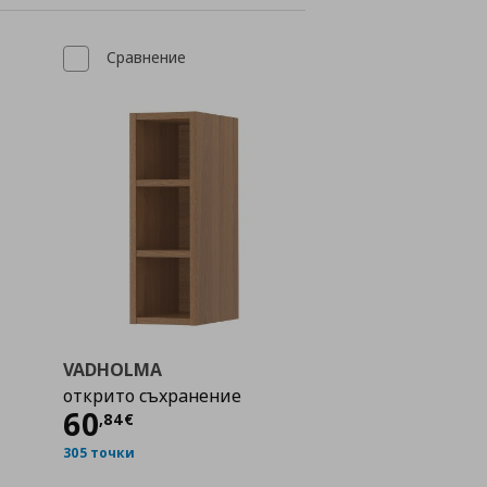
Сравнение
VADHOLMA
открито съхранение
Цена
60,84 €
60
,
84
€
305 точки