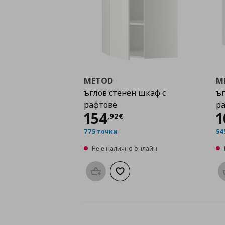
METOD
M
ъглов стенен шкаф с
ъг
рафтове
р
Цена
154,92 €
154
1
,
92
€
775 точки
54
Не е налично онлайн
Προσθήκη στο καλάθι
Добави към списъка с любими