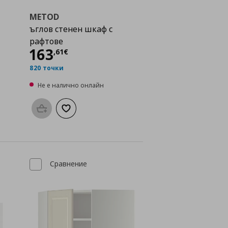
METOD
ъглов стенен шкаф с
рафтове
Цена
163,61 €
163
,
61
€
820 точки
Не е налично онлайн
Προσθήκη στο καλάθι
Добави към списъка с любими
а с любими
Сравнение