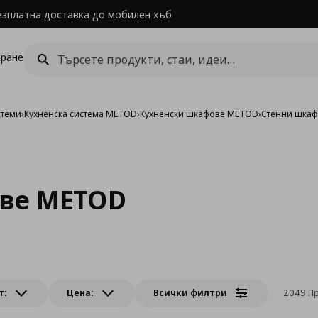
езплатна доставка до мобилен хъб
ране
стеми
›
Кухненска система METOD
›
Кухненски шкафове METOD
›
Стенни шка
ве METOD
т:
Цена:
Всички филтри
2049 Пр