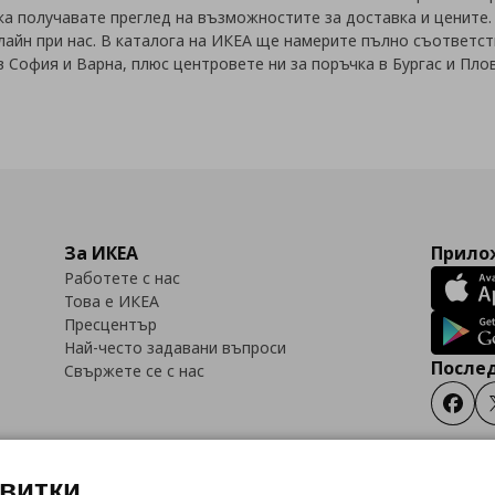
а получавате преглед на възможностите за доставка и цените.
айн при нас. В каталога на ИКЕА ще намерите пълно съответст
 София и Варна, плюс центровете ни за поръчка в Бургас и Пло
За ИКЕА
Прилож
Работете с нас
Това е ИКЕА
Пресцентър
Най-често задавани въпроси
Послед
Свържете се с нас
Faceb
квитки