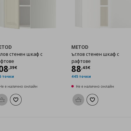
ETOD
METOD
лов стенен шкаф с
ъглов стенен шкаф с
афтове
рафтове
Цена
108,39 €
Цена
88,45 €
08
88
,
39
€
,
45
€
5 точки
445 точки
Не е налично онлайн
Не е налично онлайн
Προσθήκη στο καλάθι
Добави към списъка с любими
Προσθήκη στο καλάθι
Добави към списък