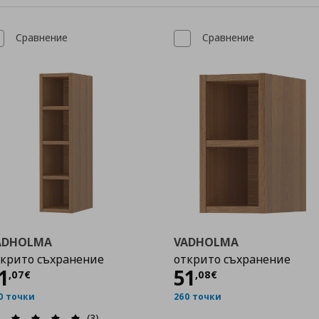
Сравнение
Сравнение
ADHOLMA
VADHOLMA
крито съхранение
открито съхранение
Цена
71,07 €
Цена
51,08 €
1
51
,
07
€
,
08
€
0 точки
260 точки
(3)