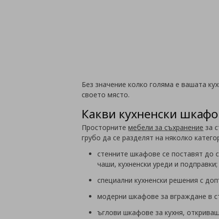
Без значение колко голяма е вашата кух
своето място.
Какви кухненски шкафо
Просторните
мебели за съхранение
за с
грубо да се разделят на няколко катего
стенните шкафове се поставят до с
чаши, кухненски уреди и подправки
специални кухненски решения с до
модерни шкафове за вграждане в ст
ъглови шкафове за кухня, откриващ