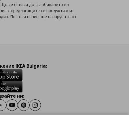
 Що се отнася до сглобяването на
вие с предлагащите се продукти във
вдив. По този начин, ще пазарувате от
ение IKEA Bulgaria:
вайте ни:
ook
Twitter
Youtube
Pinterest
Instagram