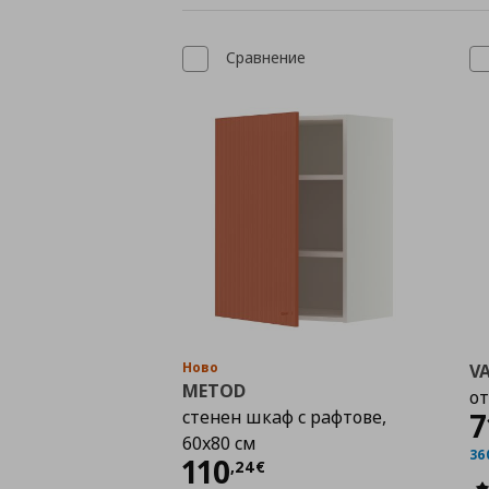
Сравнение
Ново
V
METOD
от
стенен шкаф с рафтове,
7
60x80 см
36
Цена
110,24 €
110
,
24
€