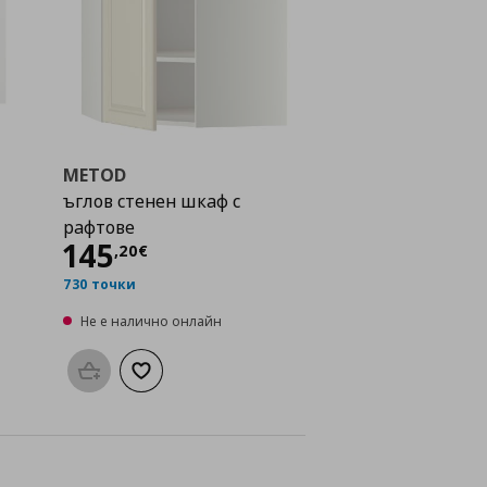
METOD
ъглов стенен шкаф с
рафтове
Цена
145,20 €
145
,
20
€
730 точки
Не е налично онлайн
а с любими
Προσθήκη στο καλάθι
Добави към списъка с любими