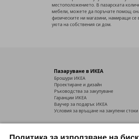
местоположението. В пазарската количк
мебели, можете да поръчате помощ онл
физическите ни магазини, намиращи се в
уюта на собствения си дом.
Пазаруване в ИКЕА
Брошури ИКЕА
Проектиране и дизайн
Ръководства за закупуване
Гаранции ИКЕА
Ваучер за подарък ИКЕА
Условия за връщане на закупени стоки
Политика за използване на бис