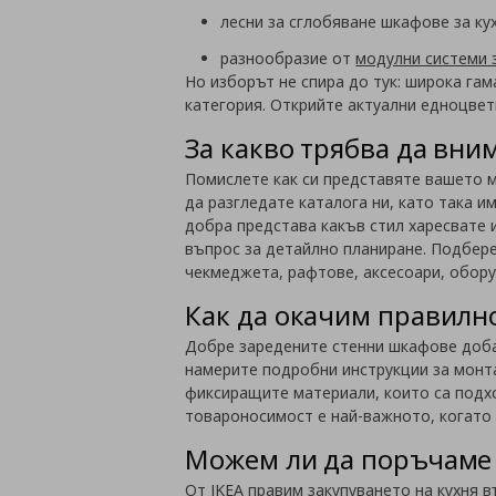
лесни за сглобяване шкафове за ку
разнообразие от
модулни системи 
Но изборът не спира до тук: широка гам
категория. Открийте актуални едноцветн
За какво трябва да вни
Помислете как си представяте вашето м
да разгледате каталога ни, като така 
добра представа какъв стил харесвате и
въпрос за детайлно планиране. Подбер
чекмеджета, рафтове, аксесоари, обору
Как да окачим правилн
Добре заредените стенни шкафове доба
намерите подробни инструкции за монта
фиксиращите материали, които са подхо
товароносимост е най-важното, когато 
Можем ли да поръчаме 
От IKEA правим закупуването на кухня в