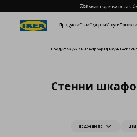
Вземи поръчката си с б
Продукти
Стаи
Оферти
Услуги
Проекти
Продукти
›
Кухни и електроуреди
›
Кухненски си
Стенни шкафо
Подреди по
Цвя