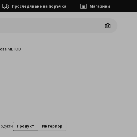
Проследяване на поръчка
Магазини
Camera
фове METOD
одукти
Продукт
Интериор