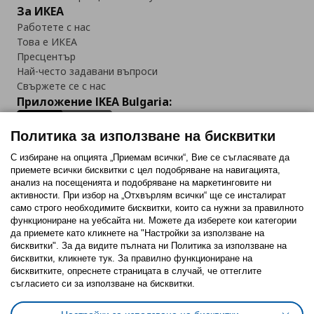
За ИКЕА
Работете с нас
Това е ИКЕА
Пресцентър
Най-често задавани въпроси
Свържете се с нас
Приложение IKEA Bulgaria:
Политика за използване на бисквитки
С избиране на опцията „Приемам всички“, Вие се съгласявате да
приемете всички бисквитки с цел подобряване на навигацията,
Последвайте ни:
анализ на посещенията и подобряване на маркетинговите ни
активности. При избор на „Отхвърлям всички“ ще се инсталират
Facebook
Twitter
Youtube
Pinterest
Instagram
само строго необходимитe бисквитки, които са нужни за правилното
функциониране на уебсайта ни. Можете да изберете кои категории
да приемете като кликнете на "Настройки за използване на
бисквитки". За да видите пълната ни Политика за използване на
бисквитки, кликнете тук. За правилно функциониране на
бисквитките, опреснете страницата в случай, че оттеглите
съгласието си за използване на бисквитки.
Политика за използване на бисквитки (Cookies)
Избор на настройки за използване на бисквитки