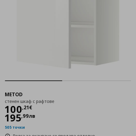
METOD
стенен шкаф с рафтове
Цена
100,21 €
100
,
21
€
195
,
99
лв
505 точки
Релса за окачване се продава отделно.