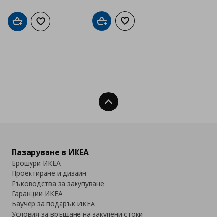
Добави в кошницата
Добави към списъка с люб
Добави в кошницата
Добави към списъка с любими
Нагоре
Пазаруване в ИКЕА
Брошури ИКЕА
Проектиране и дизайн
Ръководства за закупуване
Гаранции ИКЕА
Ваучер за подарък ИКЕА
Условия за връщане на закупени стоки