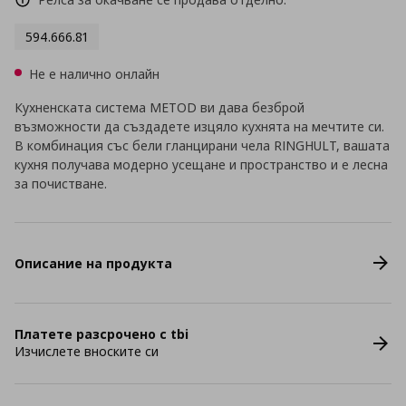
594.666.81
Не е налично онлайн
Кухненската система METOD ви дава безброй
възможности да създадете изцяло кухнята на мечтите си.
В комбинация със бели гланцирани чела RINGHULT, вашата
кухня получава модерно усещане и пространство и е лесна
за почистване.
Описание на продукта
Платете разсрочено с tbi
Изчислете вноските си