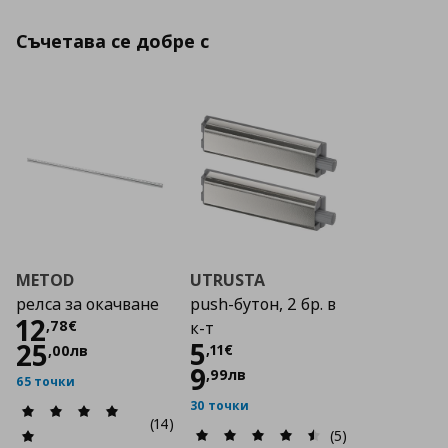
Съчетава се добре с
METOD
UTRUSTA
релса за окачване
push-бутон, 2 бр. в
Цена
12,78 €
12
,
78
€
к-т
Цена
5,11 €
5
25
,
11
€
,
00
лв
9
,
99
лв
65 точки
30 точки
(14)
(5)