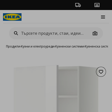
Проследяване на п
Магази
Burge
Camera
Продукти
›
Кухни и електроуреди
›
Кухненски системи
›
Кухненска систе
Добав