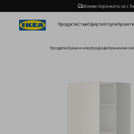
Вземи поръчката си с б
Продукти
Стаи
Оферти
Услуги
Проекти
Продукти
›
Кухни и електроуреди
›
Кухненски си