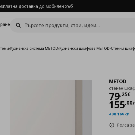
езплатна доставка до мобилен хъб
ране
стеми
›
Кухненска система METOD
›
Кухненски шкафове METOD
›
Стенни шка
METOD
стенен шкаф
Цен
79
,
25
€
155
,
00
400 точки
Релса за