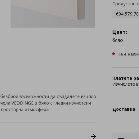
Продуктов 
694.579.78
Цвят:
бяло
Не е нали
Платете ра
Изчислете в
 безброй възможности да създадете изцяло
с чела VEDDINGE в бяло с гладки изчистени
Доставка
и просторна атмосфера.