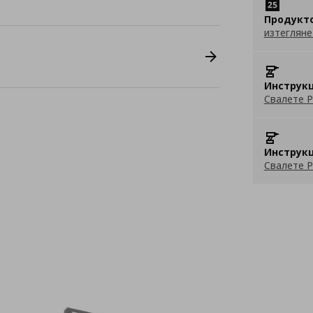
Продукт
изтегляне
Инструкц
Свалете P
Инструкц
Свалете P