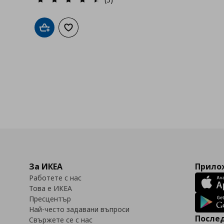
Добави в кошницата
Добави към списъка с любими
За ИКЕА
Прилож
Работете с нас
Това е ИКЕА
Пресцентър
Най-често задавани въпроси
Послед
Свържете се с нас