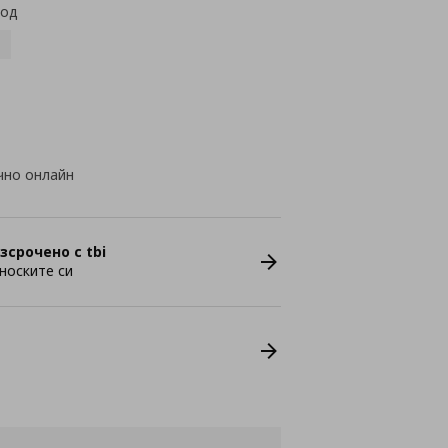
код
чно онлайн
зсрочено с tbi
носките си