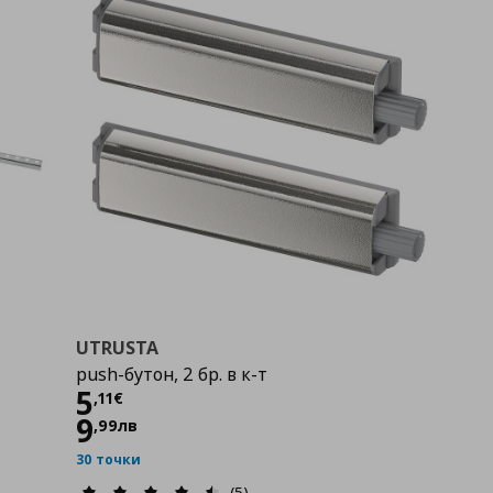
UTRUSTA
push-бутон, 2 бр. в к-т
Цена
5,11 €
5
,
11
€
9
,
99
лв
30 точки
(5)