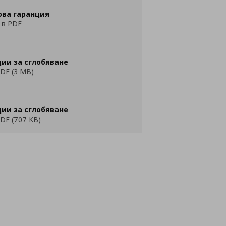
ова гаранция
 в PDF
ии за сглобяване
DF (3 MB)
ии за сглобяване
DF (707 KB)