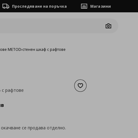
Проследяване на поръчка
Магазини
Camera
фове METOD
›
стенен шкаф с рафтове
Добави към списъка с люб
 с рафтове
а
79,25 €
лв
 окачване се продава отделно.