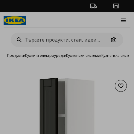
Проследяване на п
Магази
Burge
Camera
Продукти
›
Кухни и електроуреди
›
Кухненски системи
›
Кухненска систе
Добав