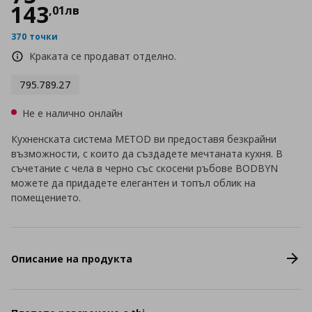
143
,
01
лв
370 точки
Краката се продават отделно.
795.789.27
Не е налично онлайн
Кухненската система METOD ви предоставя безкрайни
възможности, с които да създадете мечтаната кухня. В
съчетание с чела в черно със скосени ръбове BODBYN
можете да придадете елегантен и топъл облик на
помещението.
Описание на продукта