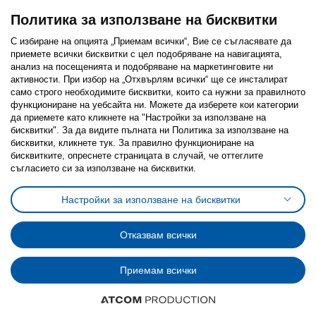
Политика за използване на бисквитки
С избиране на опцията „Приемам всички“, Вие се съгласявате да
приемете всички бисквитки с цел подобряване на навигацията,
Последвайте ни:
анализ на посещенията и подобряване на маркетинговите ни
активности. При избор на „Отхвърлям всички“ ще се инсталират
Facebook
Twitter
Youtube
Pinterest
Instagram
само строго необходимитe бисквитки, които са нужни за правилното
функциониране на уебсайта ни. Можете да изберете кои категории
да приемете като кликнете на "Настройки за използване на
бисквитки". За да видите пълната ни Политика за използване на
бисквитки, кликнете тук. За правилно функциониране на
бисквитките, опреснете страницата в случай, че оттеглите
съгласието си за използване на бисквитки.
Политика за използване на бисквитки (Cookies)
Избор на настройки за използване на бисквитки
Настройки за използване на бисквитки
Условия за ползване на ikea.bg
Обща политика за личните данни
Политика за защита на личните данни на ikea.bg
Общи условия на програма IKEA Family
Отказвам всички
Политика за защита на лични данни на програма IKEA Family
Приемам всички
© Inter-IKEA Systems B.V. 1999 - 2025