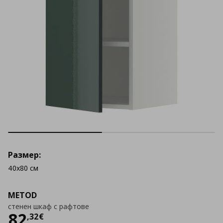
Размер:
40x80 см
METOD
стенен шкаф с рафтове
Цена
82,32 €
82
,
32
€