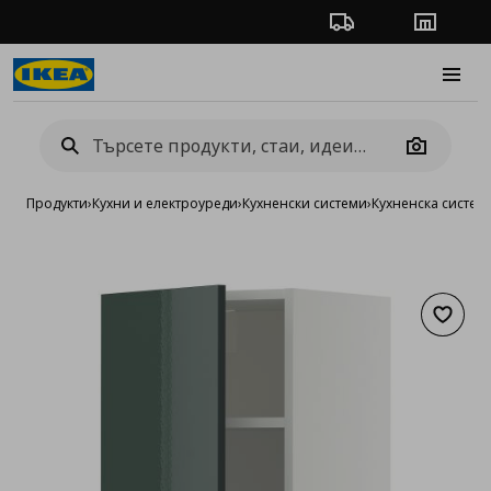
Проследяване на п
Магази
Burge
Camera
Продукти
›
Кухни и електроуреди
›
Кухненски системи
›
Кухненска систе
Добав