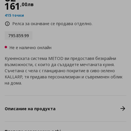
161
,
00
лв
415 точки
Релса за окачване се продава отделно.
795.859.99
Не е налично онлайн
Кухненската система METOD ви предоставя безкрайни
възможности, с които да създадете мечтаната кухня.
Съчетана с чела с гланцирано покритие в сиво-зелено
KALLARP, тя придава персонализиран и съвременен облик
на дома.
Описание на продукта