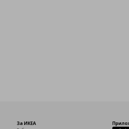
За ИКЕА
Прилож