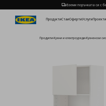
Вземи поръчката си с б
Продукти
Стаи
Оферти
Услуги
Проекти
Продукти
›
Кухни и електроуреди
›
Кухненски си