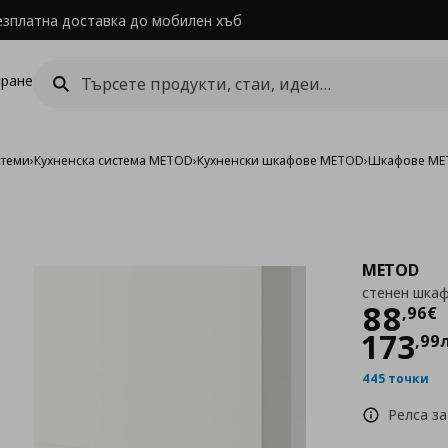
езплатна доставка до мобилен хъб
ране
стеми
›
Кухненска система METOD
›
Кухненски шкафове METOD
›
Шкафове MET
METOD
стенен шка
Цен
88
,
96
€
173
,
99
445 точки
Релса за