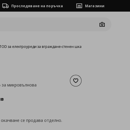
Проследяване на поръчка
Магазини
Camera
OD за електроуреди за вграждане
›
стенен шкаф за микровълнова
Добави към списъка с люб
ф за микровълнова
а
88,96 €
лв
 окачване се продава отделно.