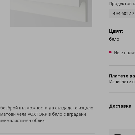
Продуктов 
494.602.17
Цвят:
бяло
Не е нали
Платете ра
Изчислете в
Доставка
 безброй възможности да създадете изцяло
с матови чела VOXTORP в бяло с вградени
инималистичен облик.