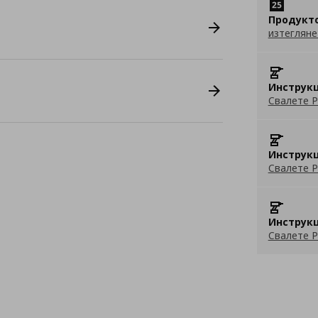
Продукт
изтегляне
Инструкц
Свалете P
Инструкц
Свалете P
Инструкц
Свалете P