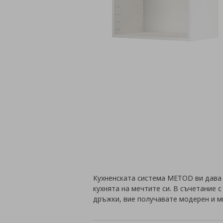
Кухненската система METOD ви дава
кухнята на мечтите си. В съчетание 
дръжки, вие получавате модерен и м