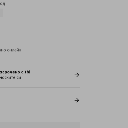
код
чно онлайн
зсрочено с tbi
носките си