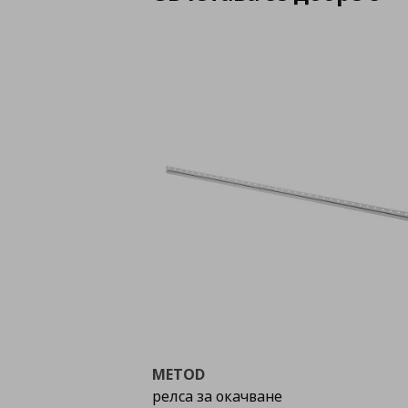
METOD
релса за окачване