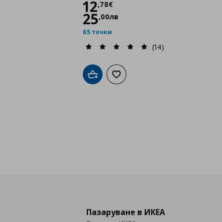
Цена
12,78 €
12
,
78
€
25
,
00
лв
65 точки
(14)
Добави в кошницата
Добави към списъка с любими
Пазаруване в ИКЕА