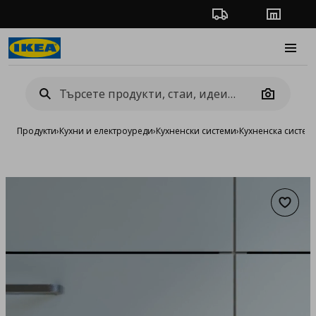
Проследяване на п
Магази
Burge
Camera
Продукти
›
Кухни и електроуреди
›
Кухненски системи
›
Кухненска систе
Добав