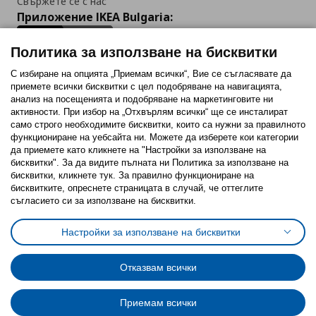
Свържете се с нас
Приложение IKEA Bulgaria:
Политика за използване на бисквитки
С избиране на опцията „Приемам всички“, Вие се съгласявате да
приемете всички бисквитки с цел подобряване на навигацията,
Последвайте ни:
анализ на посещенията и подобряване на маркетинговите ни
активности. При избор на „Отхвърлям всички“ ще се инсталират
Facebook
Twitter
Youtube
Pinterest
Instagram
само строго необходимитe бисквитки, които са нужни за правилното
функциониране на уебсайта ни. Можете да изберете кои категории
да приемете като кликнете на "Настройки за използване на
бисквитки". За да видите пълната ни Политика за използване на
бисквитки, кликнете тук. За правилно функциониране на
бисквитките, опреснете страницата в случай, че оттеглите
съгласието си за използване на бисквитки.
Политика за използване на бисквитки (Cookies)
Избор на настройки за използване на бисквитки
Настройки за използване на бисквитки
Условия за ползване на ikea.bg
Обща политика за личните данни
Политика за защита на личните данни на ikea.bg
Общи условия на програма IKEA Family
Отказвам всички
Политика за защита на лични данни на програма IKEA Family
Приемам всички