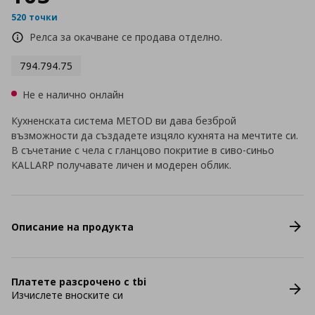
520 точки
Релса за окачване се продава отделно.
794.794.75
Не е налично онлайн
Кухненската система METOD ви дава безброй
възможности да създадете изцяло кухнята на мечтите си.
В съчетание с чела с гланцово покритие в сиво-синьо
KALLARP получавате личен и модерен облик.
Описание на продукта
Платете разсрочено с tbi
Изчислете вноските си