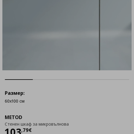
Размер:
60x100 см
METOD
Стенен шкаф за микровълнова
Цена
103,79 €
103
,
79
€