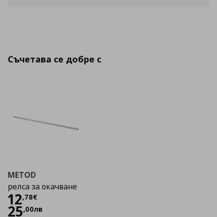
Съчетава се добре с
METOD
релса за окачване
Цена
12,78 €
12
,
78
€
25
,
00
лв