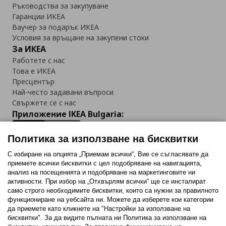
Ръководства за закупуване
Гаранции ИКЕА
Ваучер за подарък ИКЕА
Условия за връщане на закупени стоки
За ИКЕА
Работете с нас
Това е ИКЕА
Пресцентър
Най-често задавани въпроси
Свържете се с нас
Приложение IKEA Bulgaria:
Политика за използване на бисквитки
С избиране на опцията „Приемам всички“, Вие се съгласявате да
приемете всички бисквитки с цел подобряване на навигацията,
Последвайте ни:
анализ на посещенията и подобряване на маркетинговите ни
активности. При избор на „Отхвърлям всички“ ще се инсталират
Facebook
Twitter
Youtube
Pinterest
Instagram
само строго необходимитe бисквитки, които са нужни за правилното
функциониране на уебсайта ни. Можете да изберете кои категории
да приемете като кликнете на "Настройки за използване на
бисквитки". За да видите пълната ни Политика за използване на