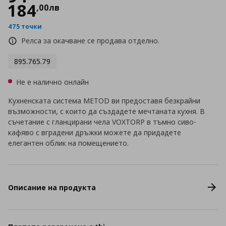
184
,
00
лв
475 точки
Релса за окачване се продава отделно.
895.765.79
Не е налично онлайн
Кухненската система METOD ви предоставя безкрайни
възможности, с които да създадете мечтаната кухня. В
съчетание с гланцирани чела VOXTORP в тъмно сиво-
кафяво с вградени дръжки можете да придадете
елегантен облик на помещението.
Описание на продукта