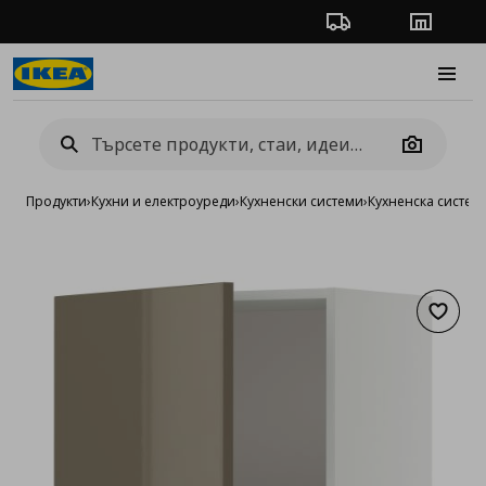
Проследяване на п
Магази
Burge
Camera
Продукти
›
Кухни и електроуреди
›
Кухненски системи
›
Кухненска систе
Добав