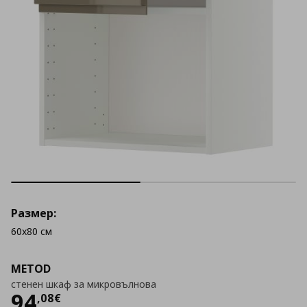
Размер:
60x80 см
METOD
стенен шкаф за микровълнова
Цена
94,08 €
94
,
08
€