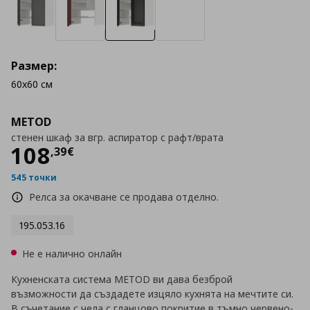
Размер:
60x60 см
METOD
стенен шкаф за вгр. аспиратор с рафт/врата
Цена
108,39 €
108
,
39
€
545 точки
Релса за окачване се продава отделно.
195.053.16
Не е налично онлайн
Кухненската система METOD ви дава безброй
възможности да създадете изцяло кухнята на мечтите си.
В съчетание с чела с гланцово покритие в тъмно червено-