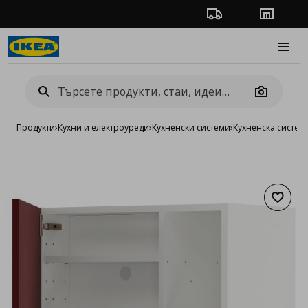
Проследяване на п
Магази
Burge
Camera
Продукти
›
Кухни и електроуреди
›
Кухненски системи
›
Кухненска систе
Добав