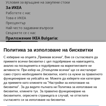
Условия за връщане на закупени стоки
За ИКЕА
Работете с нас
Това е ИКЕА
Пресцентър
Най-често задавани въпроси
Свържете се с нас
Приложение IKEA Bulgaria:
Политика за използване на бисквитки
С избиране на опцията „Приемам всички“, Вие се съгласявате да
приемете всички бисквитки с цел подобряване на навигацията,
Последвайте ни:
анализ на посещенията и подобряване на маркетинговите ни
активности. При избор на „Отхвърлям всички“ ще се инсталират
Facebook
Twitter
Youtube
Pinterest
Instagram
само строго необходимитe бисквитки, които са нужни за правилното
функциониране на уебсайта ни. Можете да изберете кои категории
да приемете като кликнете на "Настройки за използване на
бисквитки". За да видите пълната ни Политика за използване на
бисквитки, кликнете тук. За правилно функциониране на
бисквитките, опреснете страницата в случай, че оттеглите
съгласието си за използване на бисквитки.
Политика за използване на бисквитки (Cookies)
Избор на настройки за използване на бисквитки