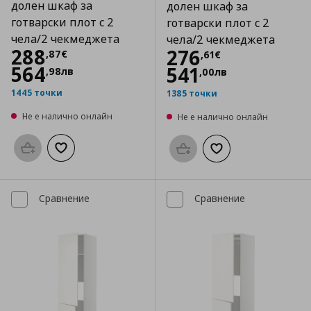
долен шкаф за
долен шкаф за
готварски плот с 2
готварски плот с 2
чела/2 чекмеджета
чела/2 чекмеджета
Цена
288,87 €
288
Цена
276,61 €
276
,
87
€
,
61
€
564
541
,
98
лв
,
00
лв
1445 точки
1385 точки
Не е налично онлайн
Не е налично онлайн
Προσθήκη στο καλάθι
Добави към списъка с любими
Προσθήκη στο καλάθι
Добави към списък
Сравнение
Сравнение