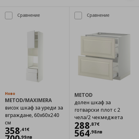
Сравнение
Сравнение
Ново
METOD
METOD/MAXIMERA
долен шкаф за
висок шкаф за уреди за
готварски плот с 2
вграждане, 60x60x240
чела/2 чекмеджета
см
Цена
288,87 €
288
,
87
€
Цена
358,41 €
358
,
41
€
564
,
98
лв
700
,
99
лв