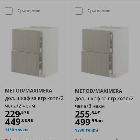
Сравнение
Сравнение
METOD/MAXIMERA
METOD/MAXIMERA
дол. шкаф за вгр котл/2
дол. шкаф за вгр котл/2
чела/2 чекм
чела/3 чекм
Цена
229,57 €
229
Цена
255,64 €
255
,
57
€
,
64
€
449
499
,
00
лв
,
99
лв
1150 точки
1280 точки