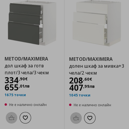
METOD/MAXIMERA
METOD/MAXIMERA
дол шкаф за готв
долен шкаф за мивка+3
плот/3 чела/3 чекм
чела/2 чекм
Цена
334,90 €
334
Цена
208,60 €
208
,
90
€
,
60
€
655
407
,
01
лв
,
99
лв
1675 точки
1045 точки
Не е налично онлайн
Не е налично онлайн
Προσθήκη στο καλάθι
Добави към списъка с любими
Προσθήκη στο καλάθι
Добави към списък