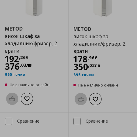
METOD
METOD
висок шкаф за
висок шкаф за
хладилник/фризер, 2
хладилник/фризер, 2
врати
врати
Цена
192,26 €
192
Цена
178,96 €
178
,
26
€
,
96
€
376
350
,
03
лв
,
02
лв
965 точки
895 точки
Не е налично онлайн
Не е налично онлайн
Προσθήκη στο καλάθι
Добави към списъка с любими
Προσθήκη στο καλάθι
Добави към списък
Сравнение
Сравнение