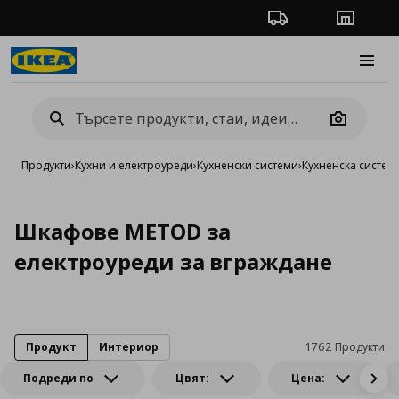
Проследяване на п
Магази
Burge
Camera
Продукти
›
Кухни и електроуреди
›
Кухненски системи
›
Кухненска систе
Шкафове METOD за
електроуреди за вграждане
Продукт
Интериор
1762 Продукти
Подреди по
Цвят:
Цена: