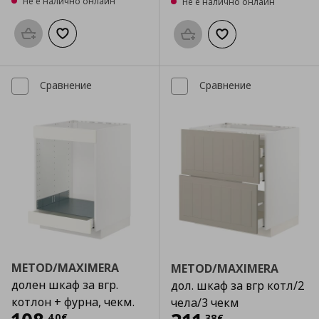
Не е налично онлайн
Не е налично онлайн
Προσθήκη στο καλάθι
Добави към списъка с любими
Προσθήκη στο καλάθι
Добави към списък
Сравнение
Сравнение
METOD/MAXIMERA
METOD/MAXIMERA
долен шкаф за вгр.
дол. шкаф за вгр котл/2
котлон + фурна, чекм.
чела/3 чекм
,
40
€
,
38
€