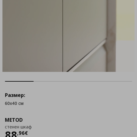
Размер:
60x40 см
METOD
стенен шкаф
Цена
88,96 €
88
,
96
€