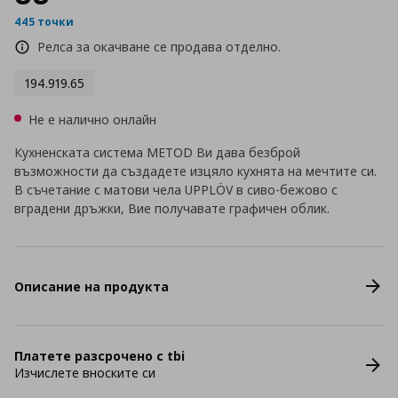
445 точки
Релса за окачване се продава отделно.
194.919.65
Не е налично онлайн
Кухненската система METOD Ви дава безброй
възможности да създадете изцяло кухнята на мечтите си.
В съчетание с матови чела UPPLÖV в сиво-бежово с
вградени дръжки, Вие получавате графичен облик.
Описание на продукта
Платете разсрочено с tbi
Изчислете вноските си