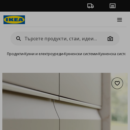
Проследяване на п
Магази
Burge
Camera
Продукти
›
Кухни и електроуреди
›
Кухненски системи
›
Кухненска систе
Добав