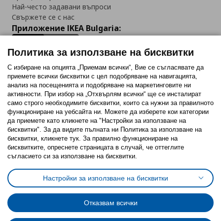
Най-често задавани въпроси
Свържете се с нас
Приложение IKEA Bulgaria:
Политика за използване на бисквитки
С избиране на опцията „Приемам всички“, Вие се съгласявате да
приемете всички бисквитки с цел подобряване на навигацията,
Последвайте ни:
анализ на посещенията и подобряване на маркетинговите ни
активности. При избор на „Отхвърлям всички“ ще се инсталират
Facebook
Twitter
Youtube
Pinterest
Instagram
само строго необходимитe бисквитки, които са нужни за правилното
функциониране на уебсайта ни. Можете да изберете кои категории
да приемете като кликнете на "Настройки за използване на
бисквитки". За да видите пълната ни Политика за използване на
бисквитки, кликнете тук. За правилно функциониране на
бисквитките, опреснете страницата в случай, че оттеглите
съгласието си за използване на бисквитки.
Политика за използване на бисквитки (Cookies)
Избор на настройки за използване на бисквитки
Настройки за използване на бисквитки
Условия за ползване на ikea.bg
Обща политика за личните данни
Политика за защита на личните данни на ikea.bg
Общи условия на програма IKEA Family
Отказвам всички
Политика за защита на лични данни на програма IKEA Family