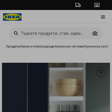
Проследяване на п
Магази
Burge
Camera
Продукти
›
Кухни и електроуреди
›
Кухненски системи
›
Кухненска систе
Добав