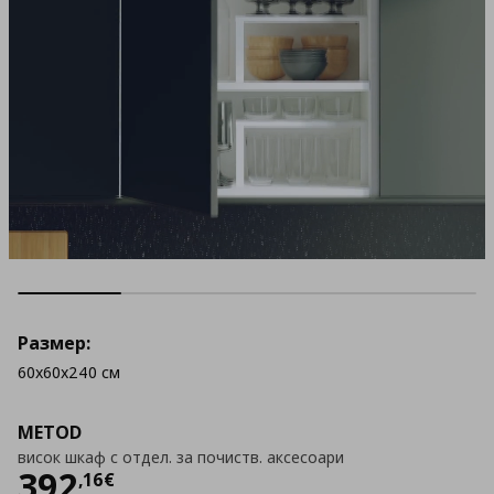
Размер:
60x60x240 см
METOD
висок шкаф с отдел. за почиств. аксесоари
Цена
392,16 €
392
,
16
€