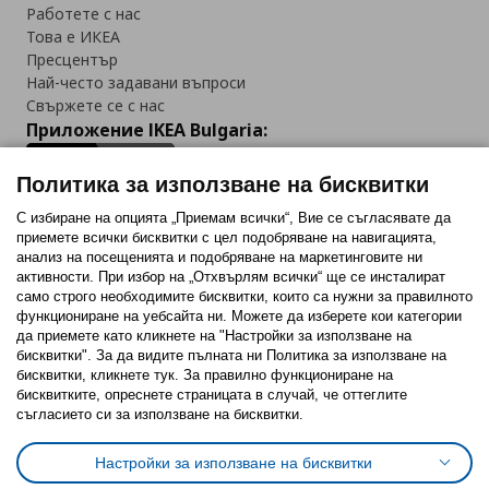
Работете с нас
Това е ИКЕА
Пресцентър
Най-често задавани въпроси
Свържете се с нас
Приложение IKEA Bulgaria:
Политика за използване на бисквитки
С избиране на опцията „Приемам всички“, Вие се съгласявате да
приемете всички бисквитки с цел подобряване на навигацията,
Последвайте ни:
анализ на посещенията и подобряване на маркетинговите ни
активности. При избор на „Отхвърлям всички“ ще се инсталират
Facebook
Twitter
Youtube
Pinterest
Instagram
само строго необходимитe бисквитки, които са нужни за правилното
функциониране на уебсайта ни. Можете да изберете кои категории
да приемете като кликнете на "Настройки за използване на
бисквитки". За да видите пълната ни Политика за използване на
бисквитки, кликнете тук. За правилно функциониране на
бисквитките, опреснете страницата в случай, че оттеглите
съгласието си за използване на бисквитки.
Политика за използване на бисквитки (Cookies)
Избор на настройки за използване на бисквитки
Настройки за използване на бисквитки
Условия за ползване на ikea.bg
Обща политика за личните данни
Политика за защита на личните данни на ikea.bg