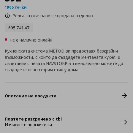
1965 точки
Релса за окачване се продава отделно.
695.741.47
Не е налично онлайн
Кухненската система METOD ви предоставя безкрайни
възможности, с които да създадете мечтаната кухня. В
съчетание с челата HAVSTORP в тъмнозелено можете да
създадете неповторим стил у дома.
Описание на продукта
Платете разсрочено с tbi
Изчислете вноските си