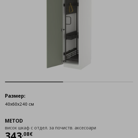
Размер:
40x60x240 см
METOD
висок шкаф с отдел. за почиств. аксесоари
Цена
343,08 €
343
,
08
€