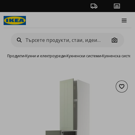
Проследяване на п
Магази
Burge
Camera
Продукти
›
Кухни и електроуреди
›
Кухненски системи
›
Кухненска систе
Добав