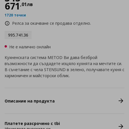
671
,
01
лв
1720 точки
Релса за окачване се продава отделно.
995.741.36
Не е налично онлайн
Кухненската система METOD Ви дава безброй
възможности да създадете изцяло кухнята на мечтите си.
В съчетание с чела STENSUND в зелено, получавате кухня с
хармоничен и майсторски облик.
Описание на продукта
Платете разсрочено с tbi
Изчислете вноските си