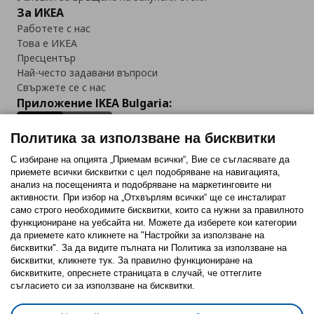
За ИКЕА
Работете с нас
Това е ИКЕА
Пресцентър
Най-често задавани въпроси
Свържете се с нас
Приложение IKEA Bulgaria:
Политика за използване на бисквитки
С избиране на опцията „Приемам всички“, Вие се съгласявате да
приемете всички бисквитки с цел подобряване на навигацията,
Последвайте ни:
анализ на посещенията и подобряване на маркетинговите ни
активности. При избор на „Отхвърлям всички“ ще се инсталират
Facebook
Twitter
Youtube
Pinterest
Instagram
само строго необходимитe бисквитки, които са нужни за правилното
функциониране на уебсайта ни. Можете да изберете кои категории
да приемете като кликнете на "Настройки за използване на
бисквитки". За да видите пълната ни Политика за използване на
бисквитки, кликнете тук. За правилно функциониране на
бисквитките, опреснете страницата в случай, че оттеглите
съгласието си за използване на бисквитки.
Политика за използване на бисквитки (Cookies)
Избор на настройки за използване на бисквитки