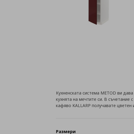
Кухненската система METOD ви дава
кухнята на мечтите си. В съчетание 
кафяво KALLARP получавате цветен 
Размери