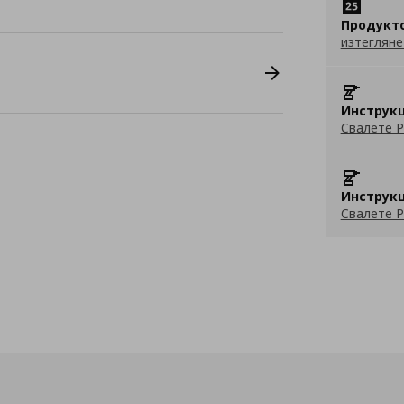
Продукт
изтегляне
Инструкц
Свалете P
Инструкц
Свалете P