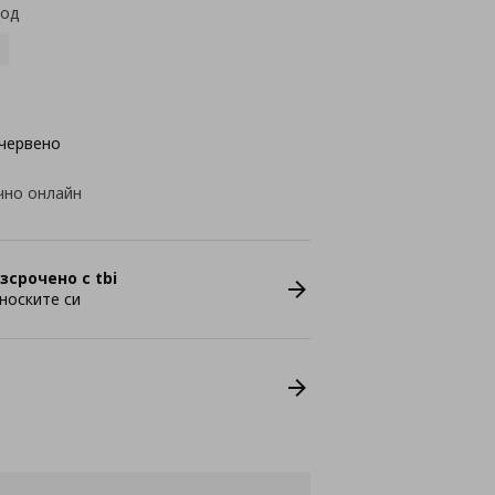
код
червено
чно онлайн
зсрочено с tbi
носките си