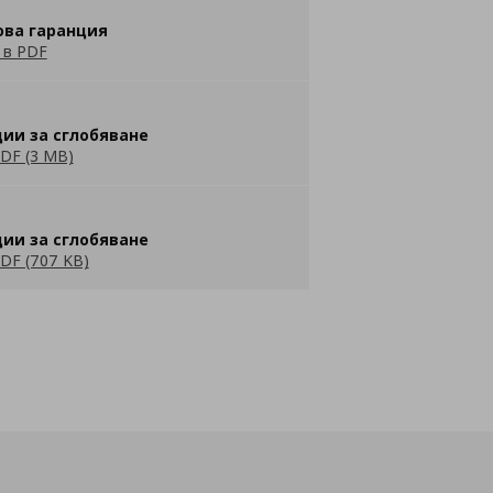
ова гаранция
 в PDF
ии за сглобяване
DF (3 MB)
ии за сглобяване
DF (707 KB)