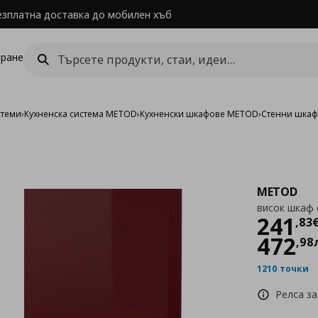
езплатна доставка до мобилен хъб
ране
стеми
›
Кухненска система METOD
›
Кухненски шкафове METOD
›
Стенни шка
METOD
висок шкаф 
Цен
241
,
83
472
,
98
1210 точки
Релса за