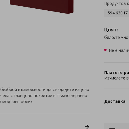
Продуктов 
594.630.17
Цвят:
бяло/тъмно
Не е нали
Платете ра
Изчислете в
 безброй възможности да създадете изцяло
с чела с гланцово покритие в тъмно червено-
Доставка
и модерен облик.