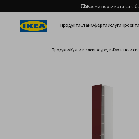
Вземи поръчката си с б
Продукти
Стаи
Оферти
Услуги
Проекти
Продукти
›
Кухни и електроуреди
›
Кухненски си