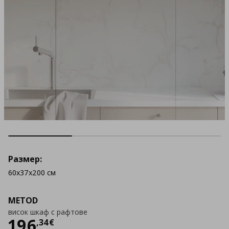
Размер:
60x37x200 см
METOD
висок шкаф с рафтове
Цена
196,34 €
196
,
34
€