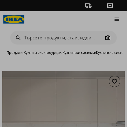
Проследяване на п
Магази
Burge
Camera
Продукти
›
Кухни и електроуреди
›
Кухненски системи
›
Кухненска систе
Добав