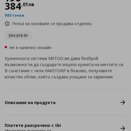
384
,
01
лв
985 точки
Релса за окачване се продава отделно.
394.619.91
Не е налично онлайн
Кухненската система METOD ви дава безброй
възможности да създадете изцяло кухнята на мечтите си.
В съчетание с чела HAVSTORP в бежово, получавате
изчистен облик, който създава усещане за хармония.
Описание на продукта
Платете разсрочено с tbi
Изчислете вноските си