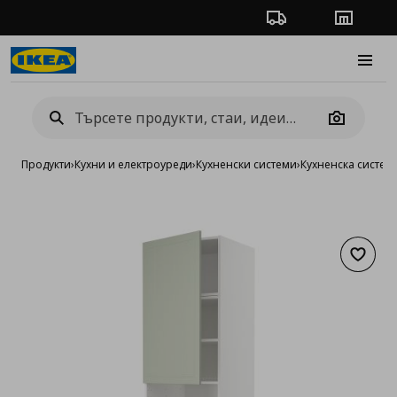
Проследяване на п
Магази
Burge
Camera
Продукти
›
Кухни и електроуреди
›
Кухненски системи
›
Кухненска систе
Добав