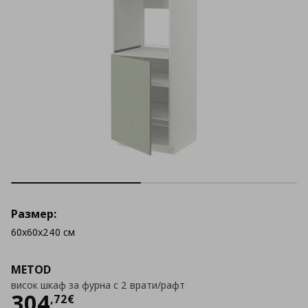
Размер:
60x60x240 см
METOD
висок шкаф за фурна с 2 врати/рафт
Цена
304,72 €
304
,
72
€