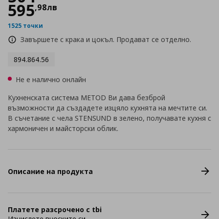
595
,
98
лв
1525 точки
Завършете с крака и цокъл. Продават се отделно.
894.864.56
Не е налично онлайн
Кухненската система METOD Ви дава безброй
възможности да създадете изцяло кухнята на мечтите си.
В съчетание с чела STENSUND в зелено, получавате кухня с
хармоничен и майсторски облик.
Описание на продукта
Платете разсрочено с tbi
Изчислете вноските си