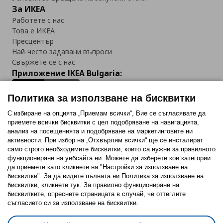
За ИКЕА
Работете с нас
Това е ИКЕА
Пресцентър
Най-често задавани въпроси
Свържете се с нас
Приложение IKEA Bulgaria:
Политика за използване на бисквитки
С избиране на опцията „Приемам всички“, Вие се съгласявате да
приемете всички бисквитки с цел подобряване на навигацията,
Последвайте ни:
анализ на посещенията и подобряване на маркетинговите ни
активности. При избор на „Отхвърлям всички“ ще се инсталират
Facebook
Twitter
Youtube
Pinterest
Instagram
само строго необходимитe бисквитки, които са нужни за правилното
функциониране на уебсайта ни. Можете да изберете кои категории
да приемете като кликнете на "Настройки за използване на
бисквитки". За да видите пълната ни Политика за използване на
бисквитки, кликнете тук. За правилно функциониране на
бисквитките, опреснете страницата в случай, че оттеглите
съгласието си за използване на бисквитки.
Политика за използване на бисквитки (Cookies)
Избор на настройки за използване на бисквитки