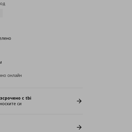
код
елено
м
чно онлайн
зсрочено с tbi
носките си