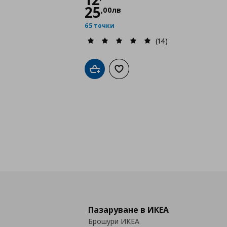
25
,
00
лв
65 точки
(14)
Добави в кошницата
Добави към списъка с любими
Пазаруване в ИКЕА
Брошури ИКЕА