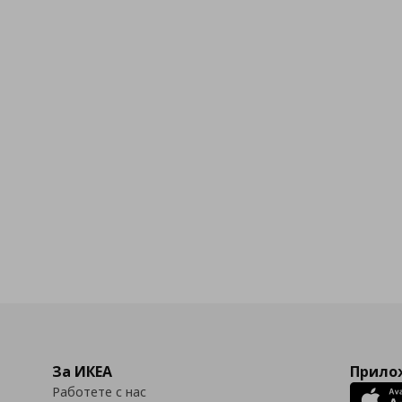
За ИКЕА
Прилож
Работете с нас