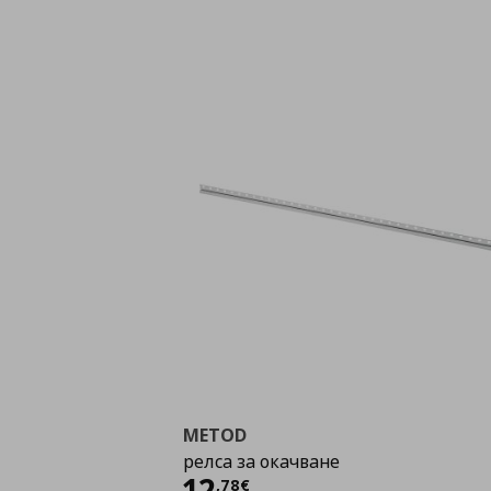
METOD
релса за окачване
Цена
12,78 €
12
,
78
€