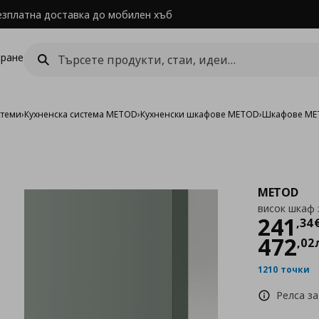
езплатна доставка до мобилен хъб
ране
стеми
›
Кухненска система METOD
›
Кухненски шкафове METOD
›
Шкафове MET
METOD
висок шкаф 
Цен
241
,
34
472
,
02
1210 точки
Релса за