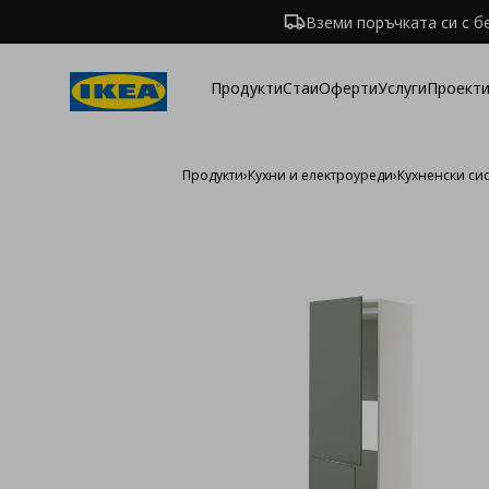
Вземи поръчката си с б
Продукти
Стаи
Оферти
Услуги
Проекти
Продукти
›
Кухни и електроуреди
›
Кухненски си