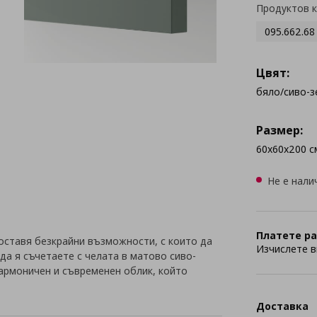
Продуктов 
095.662.68
Цвят:
бяло/сиво-з
Размер:
60x60x200 с
Не е нали
Платете ра
оставя безкрайни възможности, с които да
Изчислете в
да я съчетаете с челата в матово сиво-
хармоничен и съвременен облик, който
Доставка