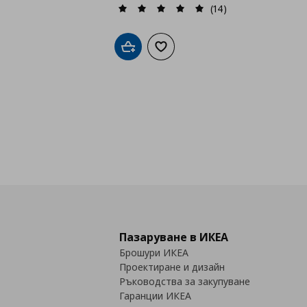
(14)
Добави в кошницата
Добави към списъка с любими
Пазаруване в ИКЕА
Брошури ИКЕА
Проектиране и дизайн
Ръководства за закупуване
Гаранции ИКЕА