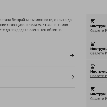
оставя безкрайни възможности, с които да
ание с гланцирани чела VOXTORP в тъмно
Инструкц
те да придадете елегантен облик на
Свалете P
Инструкц
Свалете P
Инструкц
Свалете P
Инструкц
Свалете P