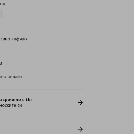
код
 сиво-кафявo
м
чно онлайн
зсрочено с tbi
носките си