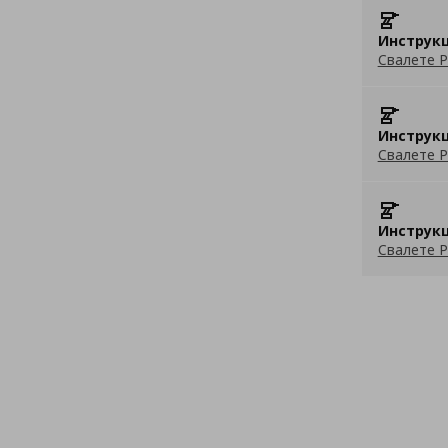
Инструкц
Свалете P
Инструкц
Свалете P
Инструкц
Свалете P