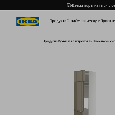
Вземи поръчката си с б
Продукти
Стаи
Оферти
Услуги
Проекти
Продукти
›
Кухни и електроуреди
›
Кухненски си