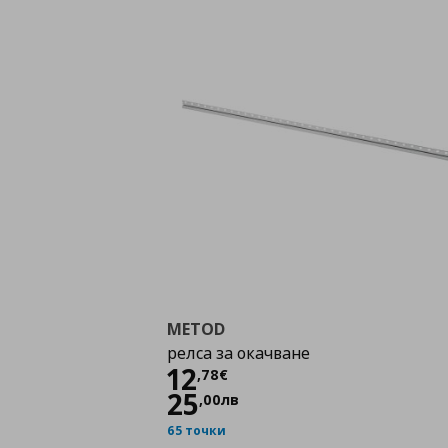
METOD
релса за окачване
Цена
12,78 €
12
,
78
€
25
,
00
лв
65 точки