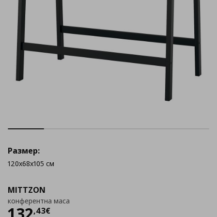
Размер:
120x68x105 см
MITTZON
конферентна маса
Цена
132,43 €
132
,
43
€