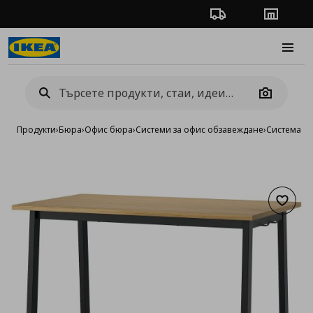
Проследяване на п
Магази
Burge
Camera
Продукти
›
Бюра
›
Офис бюра
›
Системи за офис обзавеждане
›
Система M
Добав