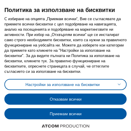
Политика за използване на бисквитки
С избиране на опцията „Приемам всички“, Вие се съгласявате да
приемете всички бисквитки с цел подобряване на навигацията,
Последвайте ни:
анализ на посещенията и подобряване на маркетинговите ни
активности. При избор на „Отхвърлям всички“ ще се инсталират
Facebook
Twitter
Youtube
Pinterest
Instagram
само строго необходимитe бисквитки, които са нужни за правилното
функциониране на уебсайта ни. Можете да изберете кои категории
да приемете като кликнете на "Настройки за използване на
бисквитки". За да видите пълната ни Политика за използване на
бисквитки, кликнете тук. За правилно функциониране на
бисквитките, опреснете страницата в случай, че оттеглите
съгласието си за използване на бисквитки.
Политика за използване на бисквитки (Cookies)
Избор на настройки за използване на бисквитки
Настройки за използване на бисквитки
Условия за ползване на ikea.bg
Обща политика за личните данни
Политика за защита на личните данни на ikea.bg
Общи условия на програма IKEA Family
Отказвам всички
Политика за защита на лични данни на програма IKEA Family
Приемам всички
© Inter-IKEA Systems B.V. 1999 - 2025