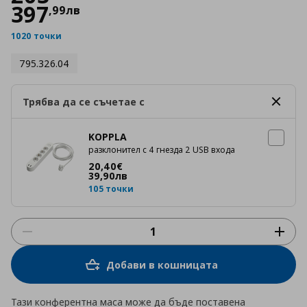
397
,
99
лв
1020 точки
795.326.04
Трябва да се съчетае с
KOPPLA
разклонител с 4 гнезда 2 USB входа
Цена
20,40 €
20
,
40
€
39
,
90
лв
105 точки
Добави в кошницата
Тази конферентна маса може да бъде поставена