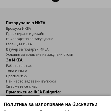
Пазаруване в ИКЕА
Брошури ИКЕА
Проектиране и дизайн
Ръководства за закупуване
Гаранции ИКЕА
Ваучер за подарък ИКЕА
Условия за връщане на закупени стоки
За ИКЕА
Работете с нас
Това е ИКЕА
Пресцентър
Най-често задавани въпроси
Свържете се с нас
Приложение IKEA Bulgaria:
Политика за използване на бисквитки