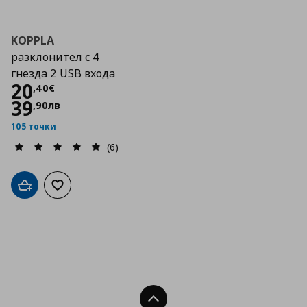
KOPPLA
разклонител с 4
гнезда 2 USB входа
Цена
20,40 €
20
,
40
€
39
,
90
лв
105 точки
(6)
Добави в кошницата
Добави към списъка с любими
Нагоре