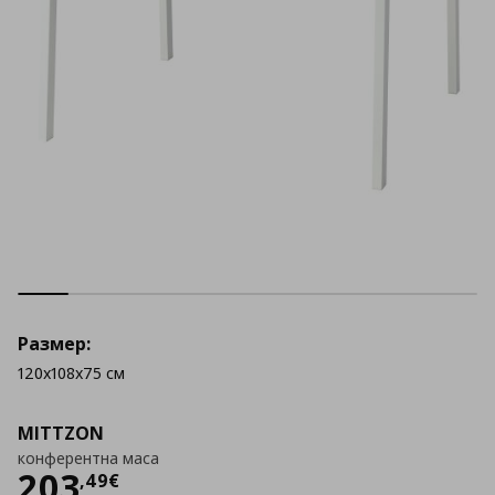
Размер:
120x108x75 см
MITTZON
конферентна маса
Цена
203,49 €
203
,
49
€