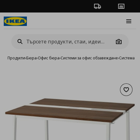
Проследяване на п
Магази
Burge
Camera
Продукти
›
Бюра
›
Офис бюра
›
Системи за офис обзавеждане
›
Система M
Добав