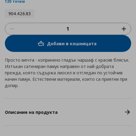
rating
120 точки
904.426.83
Добави в кошницата
Просто мечта - копринено гладък чаршаф с красив блясък.
Изтъкан сатениран памук направен от най-добрата
прежда, която съдържа лиосел и отгледан по устойчив
начин памук. Естествени материали, които са приятни при
допир.
Описание на продукта