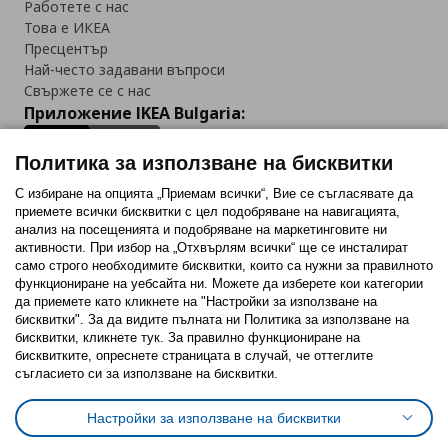
Работете с нас
Това е ИКЕА
Пресцентър
Най-често задавани въпроси
Свържете се с нас
Приложение IKEA Bulgaria:
Политика за използване на бисквитки
С избиране на опцията „Приемам всички“, Вие се съгласявате да
приемете всички бисквитки с цел подобряване на навигацията,
Последвайте ни:
анализ на посещенията и подобряване на маркетинговите ни
активности. При избор на „Отхвърлям всички“ ще се инсталират
Facebook
Twitter
Youtube
Pinterest
Instagram
само строго необходимитe бисквитки, които са нужни за правилното
функциониране на уебсайта ни. Можете да изберете кои категории
да приемете като кликнете на "Настройки за използване на
бисквитки". За да видите пълната ни Политика за използване на
бисквитки, кликнете тук. За правилно функциониране на
бисквитките, опреснете страницата в случай, че оттеглите
съгласието си за използване на бисквитки.
Политика за използване на бисквитки (Cookies)
Избор на настройки за използване на бисквитки
Настройки за използване на бисквитки
Условия за ползване на ikea.bg
Обща политика за личните данни
Политика за защита на личните данни на ikea.bg