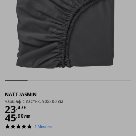
NATTJASMIN
чаршаф с ластик, 90x200 см
Цена
23,47 €
23
,
47
€
45
,
90
лв
5.0
1 Мнение
star