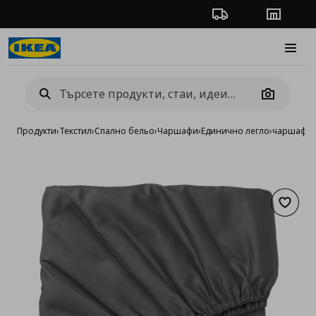
Проследяване на п
Магази
Burge
Camera
Продукти
›
Текстил
›
Спално бельо
›
Чаршафи
›
Единично легло
›
чаршаф с 
Добав